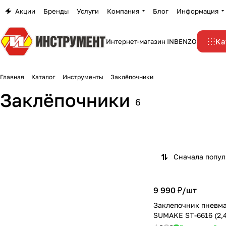
Акции
Бренды
Услуги
Компания
Блог
Информация
Ка
Интернет-магазин INBENZO
Главная
Каталог
Инструменты
Заклёпочники
Пневматические
Заклёпочники
6
заклёпочники
3 товара
Сначала попу
9 990 ₽/
шт
Заклепочник пневм
SUMAKE ST-6616 (2,