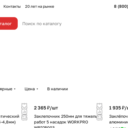
8 (800
Контакты
20 лет на рынке
талог
лярные
Цена
В наличии
2 365 ₽/
шт
1 935 ₽/
атический
Заклепочник 250мм для тяжелых
Заклёпо
4-4,8мм)
работ 5 насадок WORKPRO
алюмини
WP225003