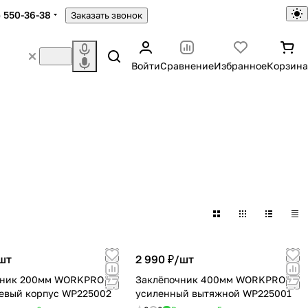
) 550-36-38
Заказать звонок
Войти
Сравнение
Избранное
Корзина
шт
2 990 ₽/
шт
чник 200мм WORKPRO
Заклёпочник 400мм WORKPRO
евый корпус WP225002
усиленный вытяжной WP225001