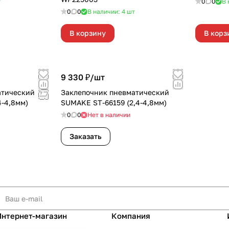
т
0
0
В 
0
0
В наличии: 4
шт
В корзину
В корз
9 330 ₽/
шт
атический
Заклепочник пневматический
4-4,8мм)
SUMAKE ST-66159 (2,4-4,8мм)
0
0
Нет в наличии
Заказать
Интернет-магазин
Компания