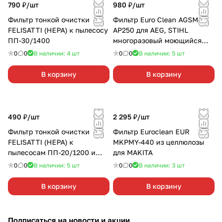
790 ₽/
шт
980 ₽/
шт
Фильтр тонкой очистки
Фильтр Euro Clean AGSM-
FELISATTI (НЕРА) к пылесосу
AP250 для AEG, STIHL
ПП-30/1400
многоразовый моющийся
(полиэстер)
0
0
В наличии: 4
шт
0
0
В наличии: 5
шт
В корзину
В корзину
490 ₽/
шт
2 295 ₽/
шт
Фильтр тонкой очистки
Фильтр Euroclean EUR
FELISATTI (НЕРА) к
MKPMY-440 из целлюлозы
пылесосам ПП-20/1200 и
для MAKITA
ПП-25/1200
0
0
В наличии: 5
шт
0
0
В наличии: 3
шт
В корзину
В корзину
Подписаться
на новости и акции