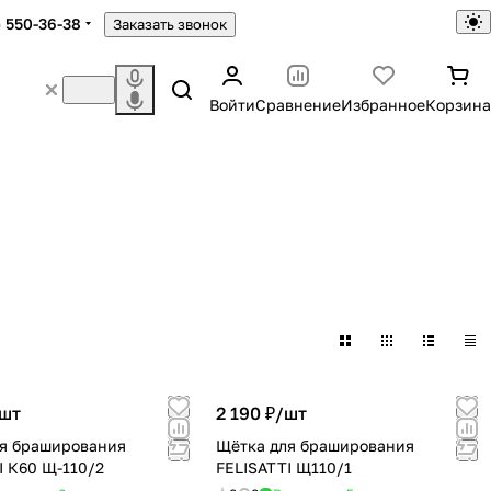
) 550-36-38
Заказать звонок
Войти
Сравнение
Избранное
Корзина
шт
2 190 ₽/
шт
я браширования
Щётка для браширования
I К60 Щ-110/2
FELISATTI Щ110/1