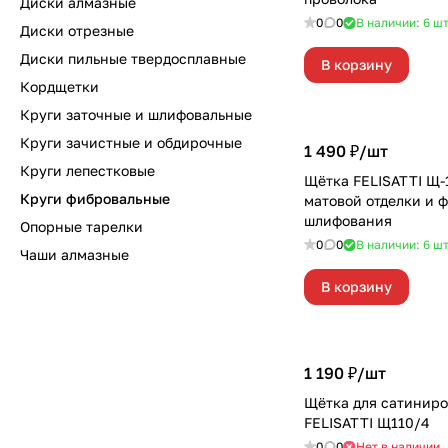
Диски алмазные
0
0
В наличии: 6
ш
Диски отрезные
Диски пильные твердосплавные
В корзину
Кордщетки
Круги заточные и шлифовальные
Круги зачистные и обдирочные
1 490 ₽/
шт
Круги лепестковые
Щётка FELISATTI Щ-
Круги фибровальные
матовой отделки и 
шлифования
Опорные тарелки
0
0
В наличии: 6
ш
Чаши алмазные
В корзину
1 190 ₽/
шт
Щётка для сатинир
FELISATTI Щ110/4
0
0
Нет в наличии