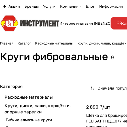
Акции
Бренды
Услуги
Компания
Блог
Информация
Ка
Интернет-магазин INBENZO
Главная
Каталог
Расходные материалы
Круги, диски, чаши, корщётк
Круги фибровальные
9
Категория
Сначала попу
Расходные материалы
Круги, диски, чаши, корщётки,
2 890 ₽/
шт
опорные тарелки
Щётка для браширо
Гибкие алмазные круги
FELISATTI Щ110/7 н
проволока