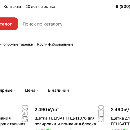
8 (800
Контакты
20 лет на рынке
талог
и, опорные тарелки
Круги фибровальные
лярные
Цена
В наличии
2 490 ₽/
шт
2 490 ₽/
вания
Щётка FELISATTI Щ-110/6 для
Щётка дл
ерж.стальная
полировки и придания блеска
FELISATT