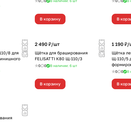
0
0
В наличии: 6
шт
0
0
В 
т
В корзину
В корз
2 490 ₽/
шт
1 190 ₽/
110/8 для
Щётка для браширования
Щётка ле
финишного
FELISATTI К80 Щ-110/3
Щ-110/5 
формиро
0
0
В наличии: 6
шт
поверхно
т
0
0
В 
В корзину
В корз
ования