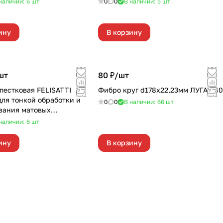
наличии: 6
шт
0
0
В наличии: 5
шт
ину
В корзину
шт
80 ₽/
шт
пестковая FELISATTI
Фибро круг d178х22,23мм ЛУГА Р40
для тонкой обработки и
0
0
В наличии: 66
шт
вания матовых
стей
наличии: 6
шт
ину
В корзину