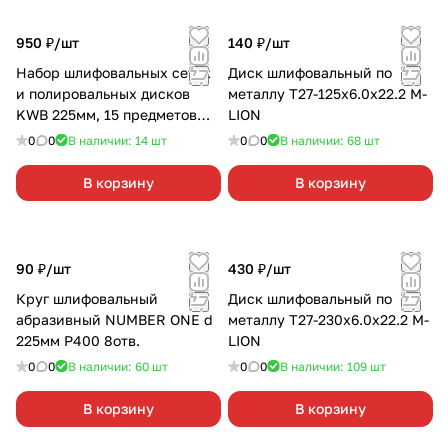
950 ₽/
шт
140 ₽/
шт
Набор шлифовальных сеток
Диск шлифовальный по
и полировальных дисков
металлу Т27-125х6.0х22.2 M-
KWB 225мм, 15 предметов
LION
491066
0
0
В наличии: 14
шт
0
0
В наличии: 68
шт
В корзину
В корзину
90 ₽/
шт
430 ₽/
шт
Круг шлифовальный
Диск шлифовальный по
абразивный NUMBER ONE d
металлу T27-230x6.0x22.2 M-
225мм Р400 8отв.
LION
0
0
В наличии: 60
шт
0
0
В наличии: 109
шт
В корзину
В корзину