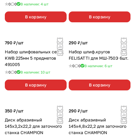
0
0
В наличии: 4
шт
В корзину
В корзину
790 ₽/
шт
290 ₽/
шт
Набор шлифовальных сеток
Набор шлиф.кругов
KWB 225мм 5 предметов
FELISATTI для МШ-750Э 6шт.
491005
0
0
В наличии: 6
шт
0
0
В наличии: 10
шт
В корзину
В корзину
350 ₽/
шт
290 ₽/
шт
Диск абразивный
Диск абразивный
145х3,2х22,2 для заточного
145х4,8х22,2 для заточного
станка CHAMPION
станка CHAMPION