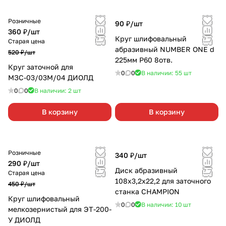
Розничные
90 ₽/
шт
360 ₽/
шт
Круг шлифовальный
Старая цена
абразивный NUMBER ONE d
520 ₽/
шт
225мм Р60 8отв.
Круг заточной для
0
0
В наличии: 55
шт
МЗС-03/03М/04 ДИОЛД
0
0
В наличии: 2
шт
В корзину
В корзину
Розничные
340 ₽/
шт
290 ₽/
шт
Диск абразивный
Старая цена
108х3,2х22,2 для заточного
450 ₽/
шт
станка CHAMPION
Круг шлифовальный
0
0
В наличии: 10
шт
мелкозернистый для ЭТ-200-
У ДИОЛД