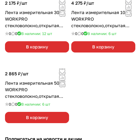
2 175 ₽/
шт
4 275 ₽/
шт
Лента измерительная 30м
Лента измерительная 100м
WORKPRO
WORKPRO
стекловолокно,открытая
стекловолокно,открытая
катушка WP263003
катушка WP263005
0
0
В наличии: 12
шт
0
0
В наличии: 6
шт
В корзину
В корзину
2 865 ₽/
шт
Лента измерительная 50м
WORKPRO
стекловолокно,открытая
катушка WP263004
0
0
В наличии: 6
шт
В корзину
Подписаться
на новости и акции