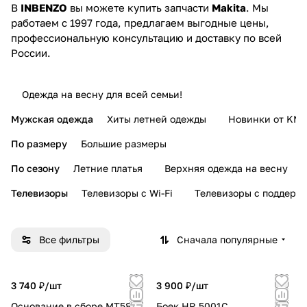
В
INBENZO
вы можете купить запчасти
Makita
. Мы
работаем с 1997 года, предлагаем выгодные цены,
профессиональную консультацию и доставку по всей
России.
Одежда на весну для всей семьи!
Мужская одежда
Хиты летней одежды
Новинки от KMI
По размеру
Большие размеры
По сезону
Летние платья
Верхняя одежда на весну
Телевизоры
Телевизоры с Wi-Fi
Телевизоры с поддерж
Все фильтры
Сначала популярные
3 740 ₽/
шт
3 900 ₽/
шт
Основание в сборе MT580
Боек HR 5001С