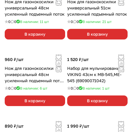
Нож для газонокосилки
Нож для газонокосилки
универсальный 48см
универсальный 51см
усиленный подъемный поток
усиленный подъемный поток
0
0
В наличии: 11
шт
0
0
В наличии: 21
шт
В корзину
В корзину
960 ₽/
шт
1 520 ₽/
шт
Нож для газонокосилки
Набор для мульчирования
универсальный 48см
VIKING 43см к MB-545,ME-
усиленный подъемный поток
545 (69090071042)
ROTARY
0
0
В наличии: 6
шт
0
0
В наличии: 1
шт
В корзину
В корзину
890 ₽/
шт
1 990 ₽/
шт