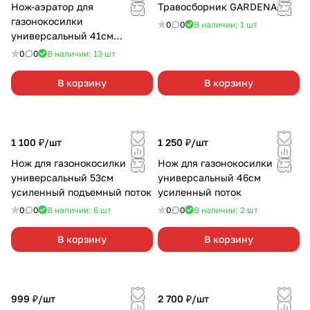
Нож-аэратор для
Травосборник GARDENA
газонокосилки
0
0
В наличии: 1
шт
универсальный 41см
THATCHER
0
0
В наличии: 13
шт
В корзину
В корзину
1 100 ₽/
шт
1 250 ₽/
шт
Нож для газонокосилки
Нож для газонокосилки
универсальный 53см
универсальный 46см
усиленный подъемный поток
усиленный поток
0
0
В наличии: 6
шт
0
0
В наличии: 2
шт
В корзину
В корзину
999 ₽/
шт
2 700 ₽/
шт