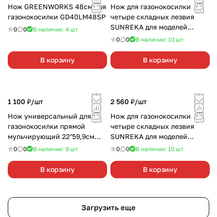
Нож GREENWORKS 48см для
Нож для газонокосилки
газонокосилки GD40LM48SP
четыре складных лезвия
SUNREKA для моделей
0
0
В наличии: 4
шт
GLM51HS,GLM51HST
0
0
В наличии: 10
шт
В корзину
В корзину
1 100 ₽/
шт
2 560 ₽/
шт
Нож универсальный для
Нож для газонокосилки
газонокосилки прямой
четыре складных лезвия
мульчирующий 22"59,9см
SUNREKA для моделей
RT17-50355
GLM46S,GLM46P,GLM46HS,G
0
0
В наличии: 9
шт
0
0
В наличии: 10
шт
LM46HST
В корзину
В корзину
Загрузить еще