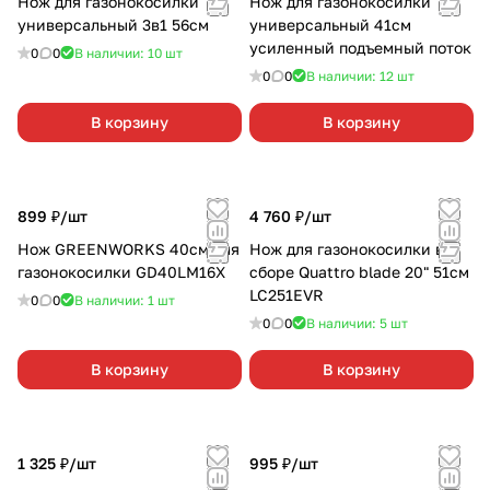
Нож для газонокосилки
Нож для газонокосилки
универсальный 3в1 56см
универсальный 41см
усиленный подъемный поток
0
0
В наличии: 10
шт
0
0
В наличии: 12
шт
В корзину
В корзину
899 ₽/
шт
4 760 ₽/
шт
Нож GREENWORKS 40см для
Нож для газонокосилки в
газонокосилки GD40LM16X
сборе Quattro blade 20" 51см
LC251EVR
0
0
В наличии: 1
шт
0
0
В наличии: 5
шт
В корзину
В корзину
1 325 ₽/
шт
995 ₽/
шт