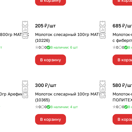
В корзину
В корз
205 ₽/
шт
685 ₽/
ш
 800гр MATRIX
Молоток слесарный 100гр MATRIX
Молоток-
(10226)
с фиберг
т
0
0
В наличии: 6
шт
0
0
В 
В корзину
В корз
300 ₽/
шт
580 ₽/
ш
0гр Арефино
Молоток слесарный 100гр MATRIX
Молоток-
(10365)
ПОЛИТЕХ
т
0
0
В наличии: 4
шт
0
0
В 
В корзину
В корз