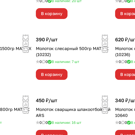
0
0
В наличии: 20
шт
0
0
В 
В корзину
В корз
390 ₽/
шт
620 ₽/
ш
1500гр MATRIX
Молоток слесарный 500гр MATRIX
Молоток 
(10232)
(10236)
0
0
В наличии: 7
шт
0
0
В 
В корзину
В корз
450 ₽/
шт
340 ₽/
ш
 800гр MATRIX
Молоток сварщика шлакоотбойный
Молоток 
ARS
10640
т
0
0
В наличии: 16
шт
0
0
В 