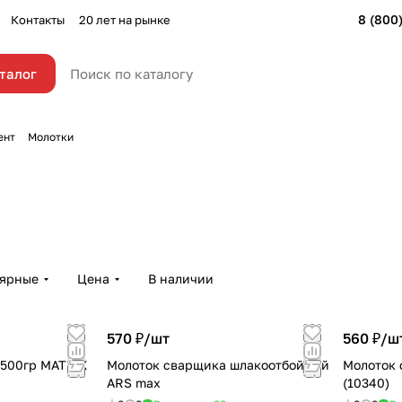
8 (800
Контакты
20 лет на рынке
талог
ент
Молотки
лярные
Цена
В наличии
570 ₽/
шт
560 ₽/
ш
 500гр MATRIX
Молоток сварщика шлакоотбойный
Молоток 
ARS max
(10340)