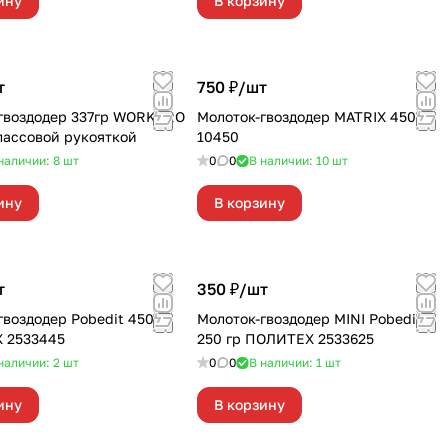
ину
В корзину
т
750 ₽/
шт
гвоздодер 337гр WORKPRO
Молоток-гвоздодер MATRIX 450гр
лассовой рукояткой
10450
наличии: 8
шт
0
0
В наличии: 10
шт
ину
В корзину
т
350 ₽/
шт
гвоздодер Pobedit 450 гр
Молоток-гвоздодер MINI Pobedit
 2533445
250 гр ПОЛИТЕХ 2533625
наличии: 2
шт
0
0
В наличии: 1
шт
ину
В корзину