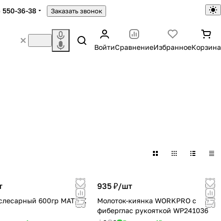
) 550-36-38
Заказать звонок
Войти
Сравнение
Избранное
Корзина
т
935 ₽/
шт
слесарный 600гр MATRIX
Молоток-киянка WORKPRO с
фиберглас рукояткой WP241036