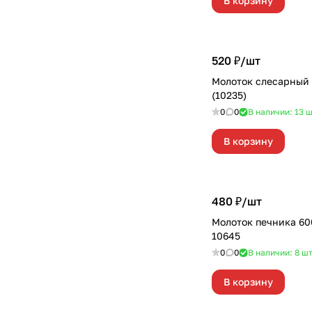
В корзину
520 ₽/
шт
Молоток слесарный
(10235)
0
0
В наличии: 13
ш
В корзину
480 ₽/
шт
Молоток печника 60
10645
0
0
В наличии: 8
ш
В корзину