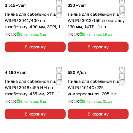
3 515 ₽/
шт
330 ₽/
шт
Пилка для сабельной пилы
Пилка для сабельной пилы
WILPU 3041/400 по
WILPU 3013/150 по металлу,
газобетону, 400 мм, 3TPI, 1
130 мм, 14TPI, 1 шт.
шт.
0
0
В наличии: 5
шт
0
0
В наличии: 18
шт
В корзину
В корзину
4 160 ₽/
шт
580 ₽/
шт
Пилка для сабельной пилы
Пилка для сабельной пилы
WILPU 3048/455 НМ по
WILPU 1014С/225
газобетону, 455 мм, 2TPI, 1
универсальная, 205 мм,
шт.
10/14TPI, 1 шт.
0
0
В наличии: 5
шт
0
0
В наличии: 31
шт
В корзину
В корзину