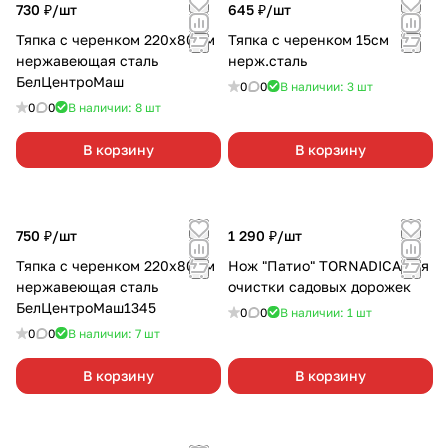
730 ₽/
шт
645 ₽/
шт
Тяпка с черенком 220х80мм
Тяпка с черенком 15см
нержавеющая сталь
нерж.сталь
БелЦентроМаш
0
0
В наличии: 3
шт
0
0
В наличии: 8
шт
В корзину
В корзину
750 ₽/
шт
1 290 ₽/
шт
Тяпка с черенком 220х80мм
Нож "Патио" TORNADICA для
нержавеющая сталь
очистки садовых дорожек
БелЦентроМаш1345
0
0
В наличии: 1
шт
0
0
В наличии: 7
шт
В корзину
В корзину