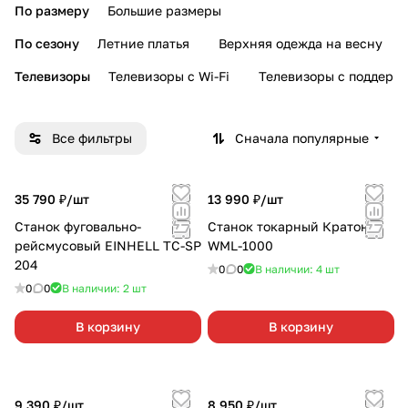
По размеру
Большие размеры
По сезону
Летние платья
Верхняя одежда на весну
Телевизоры
Телевизоры с Wi-Fi
Телевизоры с поддерж
Все фильтры
Сначала популярные
35 790 ₽/
шт
13 990 ₽/
шт
Станок фуговально-
Станок токарный Кратон
рейсмусовый EINHELL TC-SP
WML-1000
204
0
0
В наличии: 4
шт
0
0
В наличии: 2
шт
В корзину
В корзину
9 390 ₽/
шт
8 950 ₽/
шт