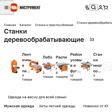
Станки деревообраба
Главная
Каталог
Станки и приспособления
Станки
деревообрабатывающие
33
Лент
Рейсм
Стан
Лобз
Распи
очны
усовы
ки
иков
ловоч
е
е и
мног
ые
ные
пилы
фугов
оопе
2
8
4
12
3
по
альны
раци
товара
товаров
товара
товаров
товара
дере
е
онны
ву
станк
е
и
Одежда на весну для всей семьи!
Мужская одежда
Хиты летней одежды
Новинки от KMI