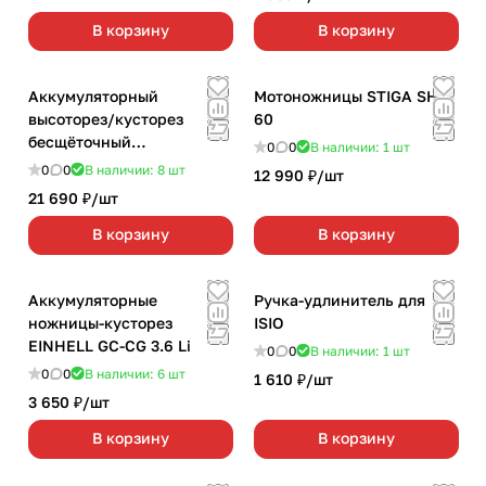
В корзину
В корзину
Аккумуляторный
Мотоножницы STIGA SHP
высоторез/кусторез
60
бесщёточный
0
0
В наличии: 1
шт
GREENWORKS G40PSH
0
0
В наличии: 8
шт
12 990 ₽/
шт
(без АКБ и З/У)
21 690 ₽/
шт
В корзину
В корзину
Аккумуляторные
Ручка-удлинитель для
ножницы-кусторез
ISIO
EINHELL GC-CG 3.6 Li
0
0
В наличии: 1
шт
0
0
В наличии: 6
шт
1 610 ₽/
шт
3 650 ₽/
шт
В корзину
В корзину