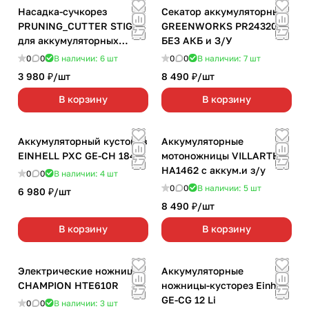
Насадка-сучкорез
Секатор аккумуляторный
PRUNING_CUTTER STIGA
GREENWORKS PR24320
для аккумуляторных
БЕЗ АКБ и З/У
ножниц
0
0
В наличии: 6
шт
0
0
В наличии: 7
шт
3 980 ₽/
шт
8 490 ₽/
шт
В корзину
В корзину
Аккумуляторный кусторез
Аккумуляторные
EINHELL PXC GE-CH 1846
мотоножницы VILLARTEC
НА1462 c аккум.и з/у
0
0
В наличии: 4
шт
0
0
В наличии: 5
шт
6 980 ₽/
шт
8 490 ₽/
шт
В корзину
В корзину
Электрические ножницы
Аккумуляторные
CHAMPION HTE610R
ножницы-кусторез Einhell
GE-CG 12 Li
0
0
В наличии: 3
шт