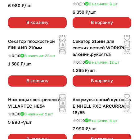
0
0
В наличии: 8
шт
6 980 ₽/
шт
6 350 ₽/
шт
В корзину
В корзину
Секатор плоскостной
Секатор 215мм для
FINLAND 210мм
свежих ветвей WORKPRO
алюмин.рукоятка
0
0
В наличии: 22
шт
0
0
В наличии: 12
шт
1 580 ₽/
шт
1 365 ₽/
шт
В корзину
В корзину
Ножницы электрические
Аккумуляторный кусторез
VILLARTEC НE54
EINHELL PXC ARCURRA
18/55
0
0
В наличии: 2
шт
0
0
В наличии: 4
шт
5 890 ₽/
шт
7 990 ₽/
шт
В корзину
В корзину