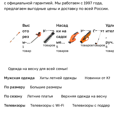
с официальной гарантией. Мы работаем с 1997 года,
предлагаем выгодные цены и доставку по всей России.
Выс
Насад
Удл
ото
Кусто
ки на
Ножн
Секат
ите
рез
резы
садов
ицы
оры
,
13
14
13
ы-
ые
руч
товаров
товаров
товаров
1
5
6
куст
ножни
,
товар
товаров
това
оре
цы
кол
зы
а
Одежда на весну для всей семьи!
Мужская одежда
Хиты летней одежды
Новинки от KMI
По размеру
Большие размеры
По сезону
Летние платья
Верхняя одежда на весну
Телевизоры
Телевизоры с Wi-Fi
Телевизоры с поддерж