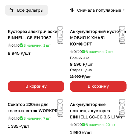
Все фильтры
Сначала популярные
Кусторез электрический
Аккумуляторный кусторез
EINHELL GE-EH 7067
МОБИЛ К ХНА51
КОМФОРТ
0
0
В наличии: 1
шт
0
0
В наличии: 7
шт
8 945 ₽/
шт
Розничные
9 590 ₽/
шт
Старая цена
11 990 ₽/
шт
В корзину
В корзину
Секатор 220мм для
Аккумуляторные
толстых веток WORKPRO
ножницы-кусторез
EINHELL GC-CG 3.6 Li WT
0
0
В наличии: 7
шт
0
0
В наличии: 20
шт
1 335 ₽/
шт
1 950 ₽/
шт