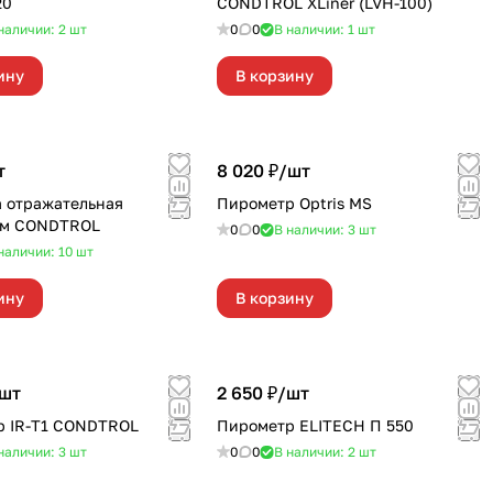
20
CONDTROL XLiner (LVH-100)
наличии: 2
шт
0
0
В наличии: 1
шт
ину
В корзину
т
8 020 ₽/
шт
 отражательная
Пирометр Optris MS
мм CONDTROL
0
0
В наличии: 3
шт
наличии: 10
шт
ину
В корзину
шт
2 650 ₽/
шт
р IR-T1 CONDTROL
Пирометр ELITECH П 550
наличии: 3
шт
0
0
В наличии: 2
шт