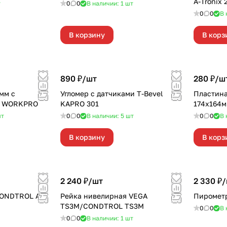
A-Tronix 
т
0
0
В наличии: 1
шт
0
0
В 
В корзину
В корз
890 ₽/
шт
280 ₽/
ш
мм с
Угломер с датчиками T-Bevel
Пластина
й WORKPRO
KAPRO 301
174х164
т
0
0
В наличии: 5
шт
0
0
В 
В корзину
В корз
2 240 ₽/
шт
2 330 ₽/
CONDTROL A-
Рейка нивелирная VEGA
Пиромет
TS3М/CONDTROL TS3M
0
0
В 
0
0
В наличии: 1
шт