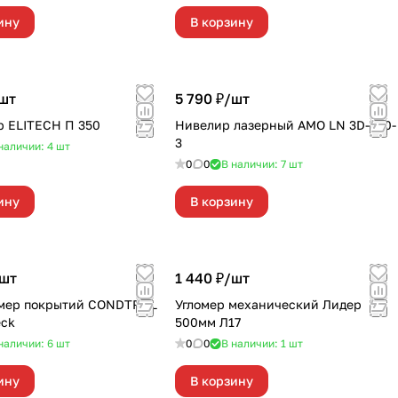
ину
В корзину
шт
5 790 ₽/
шт
 ELITECH П 350
Нивелир лазерный AMO LN 3D-360-
3
наличии: 4
шт
0
0
В наличии: 7
шт
ину
В корзину
шт
1 440 ₽/
шт
мер покрытий CONDTROL
Угломер механический Лидер
eck
500мм Л17
наличии: 6
шт
0
0
В наличии: 1
шт
ину
В корзину