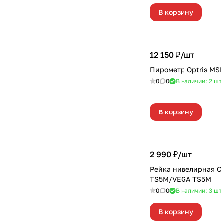
В корзину
12 150 ₽/
шт
Пирометр Optris MS
0
0
В наличии: 2
ш
В корзину
2 990 ₽/
шт
Рейка нивелирная
TS5M/VEGA TS5M
0
0
В наличии: 3
ш
В корзину