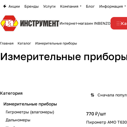
Акции
Бренды
Услуги
Компания
Блог
Информация
Ка
Интернет-магазин INBENZO
Главная
Каталог
Измерительные приборы
Измерительные прибор
Гигрометры (влагомеры)
Дальномеры
Нивелиры оптические
Рулетки
6 товаров
48 товаров
Угломеры
Угольники
15 товаров
35 товаров
8 товаров
36 товаров
Категория
Сначала попу
Измерительные приборы
Гигрометры (влагомеры)
770 ₽/
шт
Дальномеры
Пирометр AMO Т630