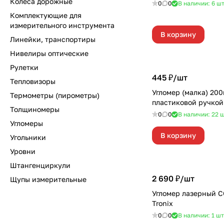
Колёса дорожные
0
0
В наличии: 6
ш
Комплектующие для
измерительного инструмента
В корзину
Линейки, транспортиры
Нивелиры оптические
Рулетки
445 ₽/
шт
Тепловизоры
Угломер (малка) 200
Термометры (пирометры)
пластиковой ручко
Толщиномеры
0
0
В наличии: 22
ш
Угломеры
В корзину
Угольники
Уровни
Штангенциркули
2 690 ₽/
шт
Щупы измерительные
Угломер лазерный 
Tronix
0
0
В наличии: 1
шт