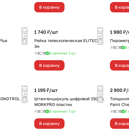
В корзину
В корз
1 740 ₽/
шт
1 980 ₽/
Plus
Рейка телескопическая ELITECH
Пирометр
3м
т
0
0
В 
0
0
В наличии: 1
шт
В корзину
В корз
1 195 ₽/
шт
2 900 ₽/
 CONDTROL
Штангенциркуль цифровой 150мм
Толщино
WORKPRO пластик
Paint Ch
т
0
0
В наличии: 7
шт
0
0
В 
В корзину
В корз