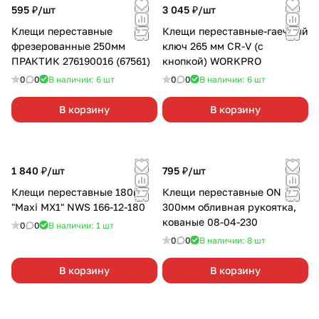
595 ₽/
шт
3 045 ₽/
шт
Клещи переставные
Клещи переставные-гаечный
фрезерованные 250мм
ключ 265 мм CR-V (с
ПРАКТИК 276190016 (67561)
кнопкой) WORKPRO
0
0
В наличии: 6
шт
0
0
В наличии: 6
шт
В корзину
В корзину
1 840 ₽/
шт
795 ₽/
шт
Клещи переставные 180мм
Клещи переставные ON
"Maxi MX1" NWS 166-12-180
300мм обливная рукоятка,
кованые 08-04-230
0
0
В наличии: 1
шт
0
0
В наличии: 8
шт
В корзину
В корзину