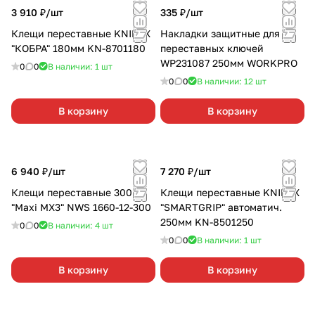
3 910 ₽/
шт
335 ₽/
шт
Клещи переставные KNIPEX
Накладки защитные для
"КОБРА" 180мм KN-8701180
переставных ключей
WP231087 250мм WORKPRO
0
0
В наличии: 1
шт
0
0
В наличии: 12
шт
В корзину
В корзину
6 940 ₽/
шт
7 270 ₽/
шт
Клещи переставные 300мм
Клещи переставные KNIPEX
"Maxi MX3" NWS 1660-12-300
"SMARTGRIP" автоматич.
250мм KN-8501250
0
0
В наличии: 4
шт
0
0
В наличии: 1
шт
В корзину
В корзину