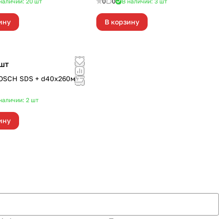
наличии: 20
шт
0
0
В наличии: 3
шт
ину
В корзину
шт
OSCH SDS + d40х260мм
наличии: 2
шт
ину