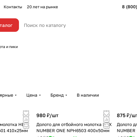
8 (800
Контакты
20 лет на рынке
талог
та и пики
лярные
Цена
Бренд
В наличии
980 ₽/
шт
875 ₽/
ш
 молотка HEX
Долото для отбойного молотка HEX
Долото д
01 410х25мм
NUMBER ONE NPH6503 400х50мм
NUMBER 