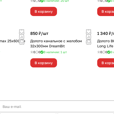
т
0
0
В наличии: 20
шт
0
0
В 
В корзину
В корз
850 ₽/
шт
1 340 ₽/
Smax 25х600мм
Долото канальное с желобом
Долото B
32х300мм DreamBit
Long Life
т
0
0
В наличии: 1
шт
0
0
В 
В корзину
В корз