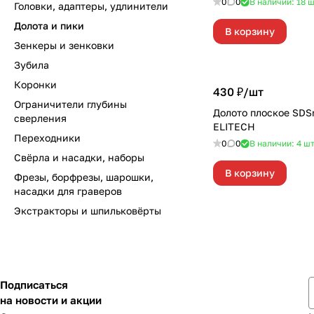
0
0
В наличии: 18
ш
Головки, адаптеры, удлинители
Долота и пики
В корзину
Зенкеры и зенковки
Зубила
Коронки
430 ₽/
шт
Ограничители глубины
Долото плоское SD
сверления
ELITECH
Переходники
0
0
В наличии: 4
ш
Свёрла и насадки, наборы
В корзину
Фрезы, борфрезы, шарошки,
насадки для граверов
Экстракторы и шпильковёрты
Подписаться
на новости и акции