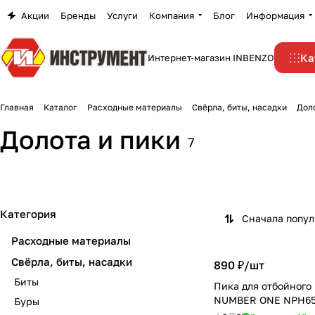
Акции
Бренды
Услуги
Компания
Блог
Информация
Ка
Интернет-магазин INBENZO
Главная
Каталог
Расходные материалы
Свёрла, биты, насадки
Доло
Долота и пики
7
Категория
Сначала попу
Расходные материалы
Свёрла, биты, насадки
890 ₽/
шт
Биты
Пика для отбойного
NUMBER ONE NPH65
Буры