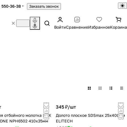
) 550-36-38
Заказать звонок
Войти
Сравнение
Избранное
Корзина
т
345 ₽/
шт
ля отбойного молотка HEX
Долото плоское SDSmax 25х400мм
ONE NPH6502 410х35мм
ELITECH