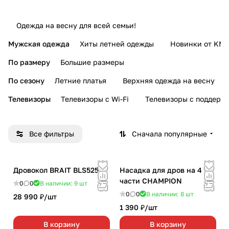
Одежда на весну для всей семьи!
Мужская одежда
Хиты летней одежды
Новинки от KMI
По размеру
Большие размеры
По сезону
Летние платья
Верхняя одежда на весну
Телевизоры
Телевизоры с Wi-Fi
Телевизоры с поддерж
Все фильтры
Сначала популярные
Дровокол BRAIT BLS525S
Насадка для дров на 4
части CHAMPION
0
0
В наличии: 9
шт
0
0
В наличии: 8
шт
28 990 ₽/
шт
1 390 ₽/
шт
В корзину
В корзину