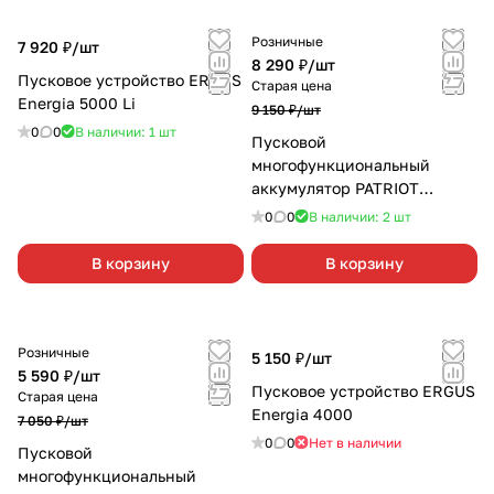
Розничные
7 920 ₽/
шт
8 290 ₽/
шт
Пусковое устройство ERGUS
Старая цена
Energia 5000 Li
9 150 ₽/
шт
0
0
В наличии: 1
шт
Пусковой
многофункциональный
аккумулятор PATRIOT
MAGNUM 14
0
0
В наличии: 2
шт
В корзину
В корзину
Розничные
5 150 ₽/
шт
5 590 ₽/
шт
Пусковое устройство ERGUS
Старая цена
Energia 4000
7 050 ₽/
шт
0
0
Нет в наличии
Пусковой
многофункциональный