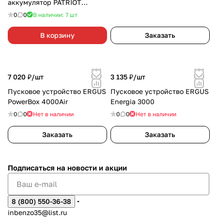
аккумулятор PATRIOT
MAGNUM 12
0
0
В наличии: 7
шт
В корзину
Заказать
7 020 ₽/
шт
3 135 ₽/
шт
Пусковое устройство ERGUS
Пусковое устройство ERGUS
PowerBox 4000Air
Energia 3000
0
0
Нет в наличии
0
0
Нет в наличии
Заказать
Заказать
Подписаться
на новости и акции
8 (800) 550-36-38
inbenzo35@list.ru