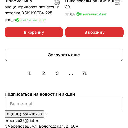
Шлифмашина
Пила сабельная DCK KJF02-
эксцентриковая для стен и
30
потолка DCK KSF04-225
0
0
В наличии: 4
шт
0
0
В наличии: 3
шт
В корзину
В корзину
Загрузить еще
1
2
3
...
71
Подписаться
на новости и акции
8 (800) 550-36-38
inbenzo35@list.ru
г. Череповец, ул. Вологодская, д. 50А