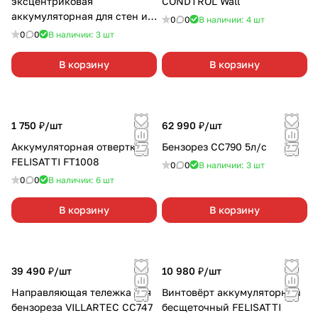
эксцентриковая
CONDTROL Wall
аккумуляторная для стен и
0
0
В наличии: 4
шт
потолка EINHELL TE-DW
0
0
В наличии: 3
шт
18/225Li-Soloбез АКБ и З/У
В корзину
В корзину
1 750 ₽/
шт
62 990 ₽/
шт
Аккумуляторная отвертка
Бензорез CC790 5л/с
FELISATTI FT1008
0
0
В наличии: 3
шт
0
0
В наличии: 6
шт
В корзину
В корзину
39 490 ₽/
шт
10 980 ₽/
шт
Направляющая тележка для
Винтовёрт аккумуляторный
бензореза VILLARTEC CC747
бесщеточный FELISATTI