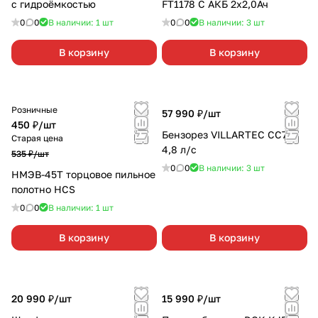
с гидроёмкостью
FT1178 С АКБ 2х2,0Ач
0
0
В наличии: 1
шт
0
0
В наличии: 3
шт
В корзину
В корзину
Розничные
57 990 ₽/
шт
450 ₽/
шт
Бензорез VILLARTEC CC747
Старая цена
4,8 л/с
535 ₽/
шт
0
0
В наличии: 3
шт
НМЭВ-45Т торцовое пильное
полотно HCS
0
0
В наличии: 1
шт
В корзину
В корзину
20 990 ₽/
шт
15 990 ₽/
шт