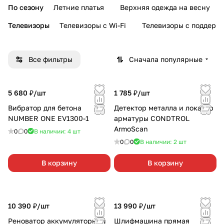
По сезону
Летние платья
Верхняя одежда на весну
Телевизоры
Телевизоры с Wi-Fi
Телевизоры с поддерж
Все фильтры
Сначала популярные
5 680 ₽/
шт
1 785 ₽/
шт
Вибратор для бетона
Детектор металла и локатор
NUMBER ONE EV1300-1
арматуры CONDTROL
ArmoScan
0
0
В наличии: 4
шт
0
0
В наличии: 2
шт
В корзину
В корзину
10 390 ₽/
шт
13 990 ₽/
шт
Реноватор аккумуляторный
Шлифмашина прямая