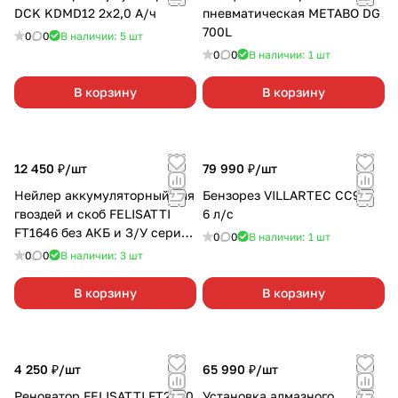
DCK KDMD12 2х2,0 А/ч
пневматическая METABO DG
700L
0
0
В наличии: 5
шт
0
0
В наличии: 1
шт
В корзину
В корзину
12 450 ₽/
шт
79 990 ₽/
шт
Нейлер аккумуляторный для
Бензорез VILLARTEC CC990
гвоздей и скоб FELISATTI
6 л/с
FT1646 без АКБ и З/У серия
0
0
В наличии: 1
шт
М
0
0
В наличии: 3
шт
В корзину
В корзину
4 250 ₽/
шт
65 990 ₽/
шт
Реноватор FELISATTI FT2200
Установка алмазного