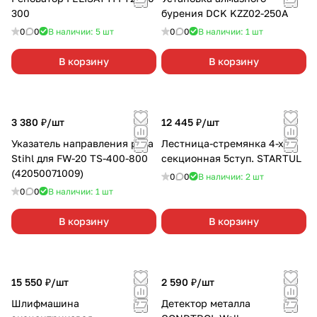
300
бурения DCK KZZ02-250A
0
0
В наличии: 5
шт
0
0
В наличии: 1
шт
В корзину
В корзину
3 380 ₽/
шт
12 445 ₽/
шт
Указатель направления реза
Лестница-стремянка 4-х
Stihl для FW-20 TS-400-800
секционная 5ступ. STARTUL
(42050071009)
0
0
В наличии: 2
шт
0
0
В наличии: 1
шт
В корзину
В корзину
15 550 ₽/
шт
2 590 ₽/
шт
Шлифмашина
Детектор металла