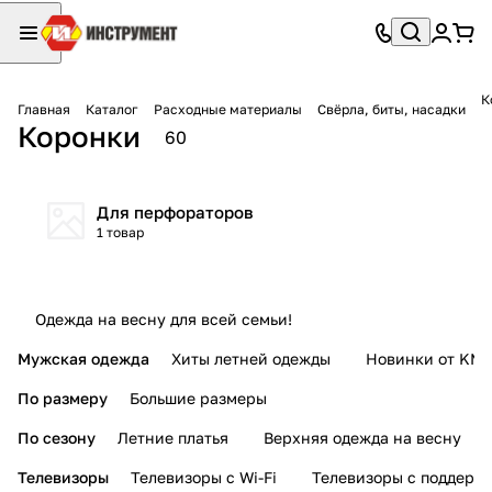
К
Главная
Каталог
Расходные материалы
Свёрла, биты, насадки
Коронки
60
Для перфораторов
1 товар
Одежда на весну для всей семьи!
Мужская одежда
Хиты летней одежды
Новинки от KMI
По размеру
Большие размеры
По сезону
Летние платья
Верхняя одежда на весну
Телевизоры
Телевизоры с Wi-Fi
Телевизоры с поддерж