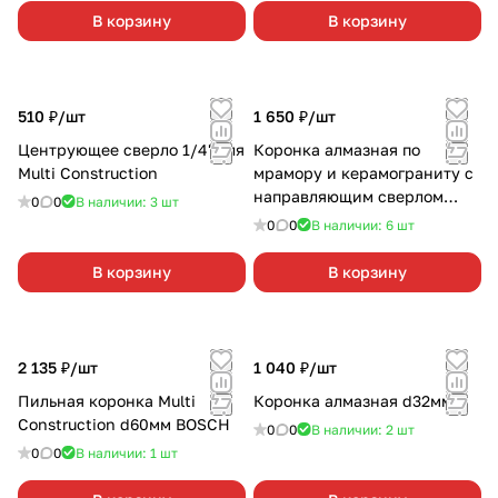
В корзину
В корзину
510 ₽/
шт
1 650 ₽/
шт
Центрующее сверло 1/4" для
Коронка алмазная по
Multi Construction
мрамору и керамограниту с
направляющим сверлом
0
0
В наличии: 3
шт
HARDCORE , 90 мм
0
0
В наличии: 6
шт
В корзину
В корзину
2 135 ₽/
шт
1 040 ₽/
шт
Пильная коронка Multi
Коронка алмазная d32мм
Construction d60мм BOSCH
0
0
В наличии: 2
шт
0
0
В наличии: 1
шт