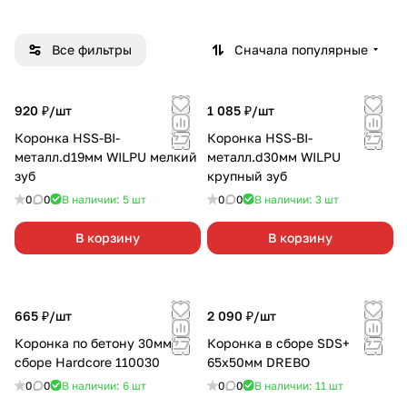
Все фильтры
Сначала популярные
920 ₽/
шт
1 085 ₽/
шт
Коронка HSS-BI-
Коронка HSS-BI-
металл.d19мм WILPU мелкий
металл.d30мм WILPU
зуб
крупный зуб
0
0
В наличии: 5
шт
0
0
В наличии: 3
шт
В корзину
В корзину
665 ₽/
шт
2 090 ₽/
шт
Коронка по бетону 30мм в
Коронка в сборе SDS+
сборе Hardcore 110030
65х50мм DREBO
0
0
В наличии: 6
шт
0
0
В наличии: 11
шт