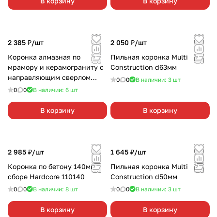
В корзину
В корзину
2 385 ₽/
шт
2 050 ₽/
шт
Коронка алмазная по
Пильная коронка Multi
мрамору и керамограниту с
Construction d63мм
направляющим сверлом
0
0
В наличии: 3
шт
HARDCORE , 120 мм
0
0
В наличии: 6
шт
В корзину
В корзину
2 985 ₽/
шт
1 645 ₽/
шт
Коронка по бетону 140мм в
Пильная коронка Multi
сборе Hardcore 110140
Construction d50мм
0
0
В наличии: 8
шт
0
0
В наличии: 3
шт
В корзину
В корзину