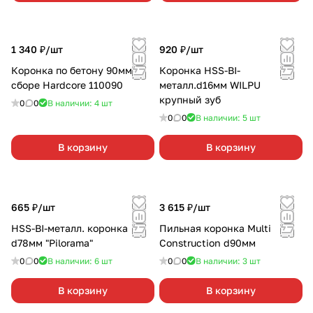
1 340 ₽/
шт
920 ₽/
шт
Коронка по бетону 90мм в
Коронка HSS-BI-
сборе Hardcore 110090
металл.d16мм WILPU
крупный зуб
0
0
В наличии: 4
шт
0
0
В наличии: 5
шт
В корзину
В корзину
665 ₽/
шт
3 615 ₽/
шт
HSS-BI-металл. коронка
Пильная коронка Multi
d78мм "Pilorama"
Construction d90мм
0
0
В наличии: 6
шт
0
0
В наличии: 3
шт
В корзину
В корзину