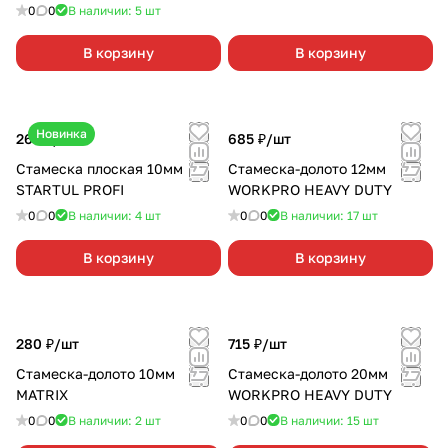
0
0
В наличии: 5
шт
В корзину
В корзину
Новинка
265 ₽/
шт
685 ₽/
шт
Стамеска плоская 10мм
Стамеска-долото 12мм
STARTUL PROFI
WORKPRO HEAVY DUTY
0
0
В наличии: 4
шт
0
0
В наличии: 17
шт
В корзину
В корзину
280 ₽/
шт
715 ₽/
шт
Стамеска-долото 10мм
Стамеска-долото 20мм
MATRIX
WORKPRO HEAVY DUTY
0
0
В наличии: 2
шт
0
0
В наличии: 15
шт