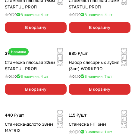
Стамеска плоская 16мм
Стамеска плоская 20мм
STARTUL PROFI
STARTUL PROFI
0
0
В наличии: 4
шт
0
0
В наличии: 4
шт
В корзину
В корзину
Новинка
370 ₽/
шт
885 ₽/
шт
Стамеска плоская 32мм
Набор слесарных зубил
STARTUL PROFI
(3шт) WORKPRO
0
0
В наличии: 4
шт
0
0
В наличии: 7
шт
В корзину
В корзину
440 ₽/
шт
115 ₽/
шт
Стамеска-долото 38мм
Стамеска FIT 6мм
MATRIX
0
0
В наличии: 1
шт