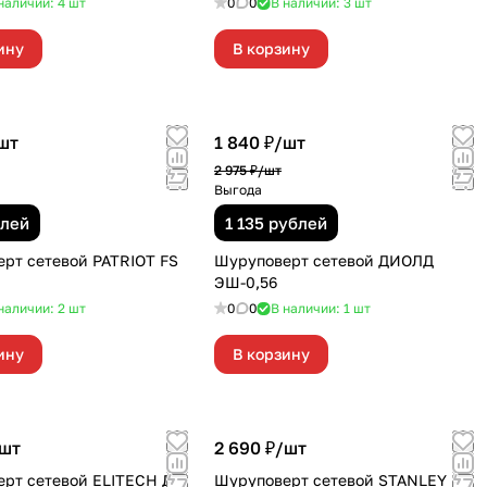
наличии: 4
шт
0
0
В наличии: 3
шт
ину
В корзину
шт
1 840 ₽/
шт
2 975 ₽/
шт
Выгода
блей
1 135 рублей
рт сетевой PATRIOT FS
Шуруповерт сетевой ДИОЛД
ЭШ-0,56
наличии: 2
шт
0
0
В наличии: 1
шт
ину
В корзину
шт
2 690 ₽/
шт
рт сетевой ELITECH ДШ
Шуруповерт сетевой STANLEY