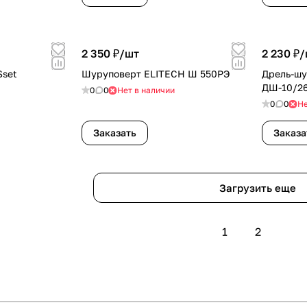
2 350 ₽/
шт
2 230 ₽/
Sset
Шуруповерт ELITECH Ш 550РЭ
Дрель-ш
ДШ-10/2
0
0
Нет в наличии
0
0
Не
Заказать
Заказа
Загрузить еще
1
2