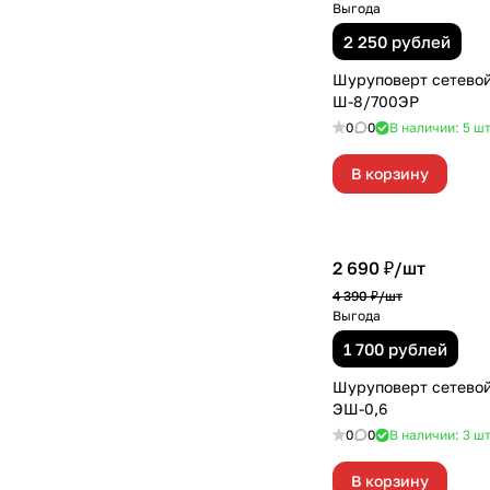
Выгода
2 250 рублей
Шуруповерт сетев
Ш-8/700ЭР
0
0
В наличии: 5
ш
В корзину
2 690 ₽/
шт
4 390 ₽/
шт
Выгода
1 700 рублей
Шуруповерт сетево
ЭШ-0,6
0
0
В наличии: 3
ш
В корзину