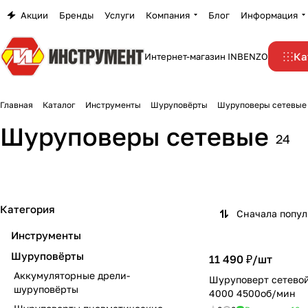
Акции
Бренды
Услуги
Компания
Блог
Информация
Ка
Интернет-магазин INBENZO
Главная
Каталог
Инструменты
Шуруповёрты
Шуруповеры сетевые
Шуруповеры сетевые
24
Категория
Сначала попу
Инструменты
Шуруповёрты
11 490 ₽/
шт
Аккумуляторные дрели-
Шуруповерт сетево
шуруповёрты
4000 4500об/мин