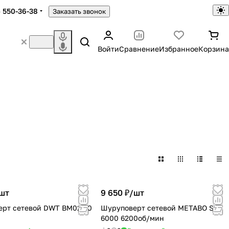
) 550-36-38
Заказать звонок
Войти
Сравнение
Избранное
Корзина
шт
9 650 ₽/
шт
тевой DWT BM02-10
Шуруповерт сетевой METABO SE
6000 6200об/мин