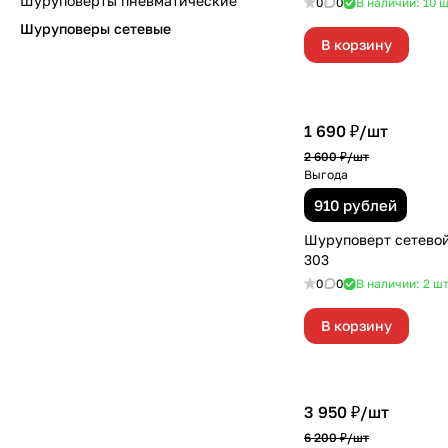
Шуруповерты пневматические
0
0
В наличии: 10
ш
Шуруповеры сетевые
В корзину
1 690 ₽/
шт
2 600 ₽/
шт
Выгода
910 рублей
Шуруповерт сетевой
303
0
0
В наличии: 2
ш
В корзину
3 950 ₽/
шт
6 200 ₽/
шт