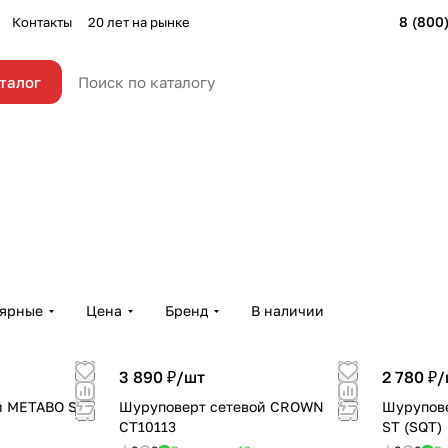
8 (800
Контакты
20 лет на рынке
талог
лярные
Цена
Бренд
В наличии
3 890 ₽/
шт
2 780 ₽/
й METABO SE
Шуруповерт сетевой CROWN
Шуруповерт се
CT10113
ST (SQT)