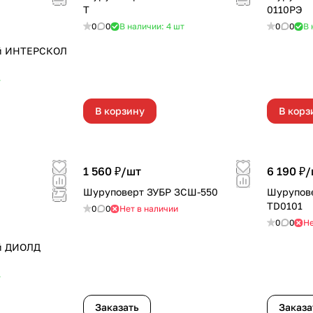
T
0110РЭ
0
0
В наличии: 4
шт
0
0
В 
ой ИНТЕРСКОЛ
т
В корзину
В корз
1 560 ₽/
шт
6 190 ₽/
Шуруповерт ЗУБР ЗСШ-550
Шурупов
TD0101
0
0
Нет в наличии
0
0
Не
й ДИОЛД
т
Заказать
Заказа