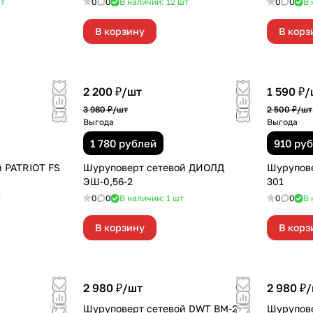
т
0
0
В наличии: 12
шт
0
0
В 
В корзину
В корз
2 200 ₽/
шт
1 590 ₽/
3 980 ₽/
шт
2 500 ₽/
шт
Выгода
Выгода
1 780 рублей
910 ру
 PATRIOT FS
Шуруповерт сетевой ДИОЛД
Шурупове
ЭШ-0,56-2
301
т
0
0
В наличии: 1
шт
0
0
В 
В корзину
В корз
2 980 ₽/
шт
2 980 ₽/
Шуруповерт сетевой DWT BM-280
Шурупове