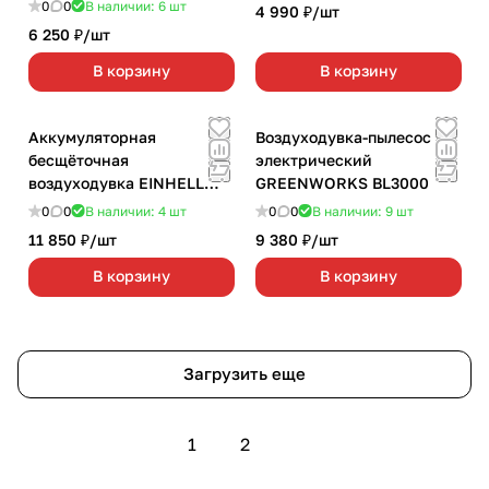
АКБ и З/У)
0
0
В наличии: 6
шт
4 990 ₽/
шт
6 250 ₽/
шт
В корзину
В корзину
Аккумуляторная
Воздуходувка-пылесос
бесщёточная
электрический
воздуходувка EINHELL
GREENWORKS BL3000
PXC GE-LB 36/210 Li E-
0
0
В наличии: 4
шт
0
0
В наличии: 9
шт
Solo (без АКБ. и З/У)
11 850 ₽/
шт
9 380 ₽/
шт
В корзину
В корзину
Загрузить еще
1
2