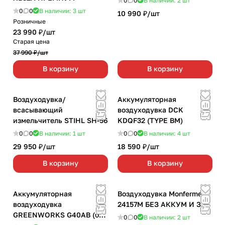
0
0
В наличии: 2
шт
0
0
В наличии: 3
шт
10 990 ₽/
шт
Розничные
23 990 ₽/
шт
Старая цена
37 990 ₽/
шт
В корзину
В корзину
Воздуходувка/
Аккумуляторная
всасывающий
воздуходувка DCK
измельчитель STIHL SH-56
KDQF32 (TYPE BM)
0
0
В наличии: 1
шт
0
0
В наличии: 4
шт
29 950 ₽/
шт
18 590 ₽/
шт
В корзину
В корзину
Аккумуляторная
Воздуходувка Monferme
воздуходувка
24157M БЕЗ АККУМ И ЗУ
GREENWORKS G40AB (без
0
0
В наличии: 2
шт