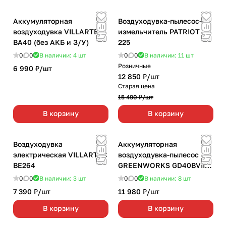
Аккумуляторная
Воздуходувка-пылесос-
воздуходувка VILLARTEC
измельчитель PATRIOT BG
BA40 (без АКБ и З/У)
225
0
0
В наличии: 4
шт
0
0
В наличии: 11
шт
Розничные
6 990 ₽/
шт
12 850 ₽/
шт
Старая цена
15 490 ₽/
шт
В корзину
В корзину
Воздуходувка
Аккумуляторная
электрическая VILLARTEC
воздуходувка-пылесос
BE264
GREENWORKS GD40BVII
бесщёточный (без АКБ и
0
0
В наличии: 3
шт
0
0
В наличии: 8
шт
З/У)
7 390 ₽/
шт
11 980 ₽/
шт
В корзину
В корзину