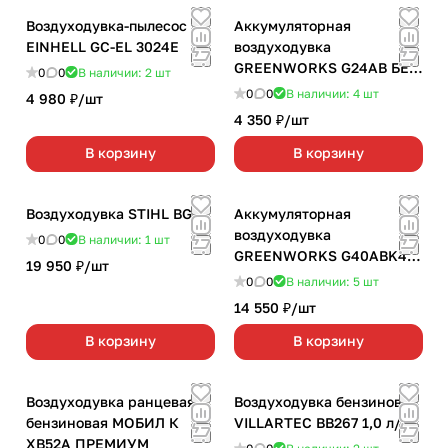
Воздуходувка-пылесос
Аккумуляторная
EINHELL GC-EL 3024E
воздуходувка
GREENWORKS G24AB БЕЗ
0
0
В наличии: 2
шт
АККУМ.И З/У
0
0
В наличии: 4
шт
4 980 ₽/
шт
4 350 ₽/
шт
В корзину
В корзину
Воздуходувка STIHL BG50
Аккумуляторная
воздуходувка
0
0
В наличии: 1
шт
GREENWORKS G40ABK4
19 950 ₽/
шт
(с АКБ 4Ач и З/У)
0
0
В наличии: 5
шт
14 550 ₽/
шт
В корзину
В корзину
Воздуходувка ранцевая
Воздуходувка бензиновая
бензиновая МОБИЛ К
VILLARTEC BB267 1,0 л/с
ХВ52А ПРЕМИУМ