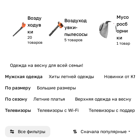
Мусо
Возду
Воздуход
росб
ходув
увки-
орни
ки
пылесосы
ки
20
5 товаров
товаров
1 товар
Одежда на весну для всей семьи!
Мужская одежда
Хиты летней одежды
Новинки от KMI
По размеру
Большие размеры
По сезону
Летние платья
Верхняя одежда на весну
Телевизоры
Телевизоры с Wi-Fi
Телевизоры с поддерж
Все фильтры
Сначала популярные