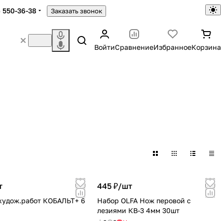
) 550-36-38
Заказать звонок
Войти
Сравнение
Избранное
Корзина
т
445 ₽/
шт
худож.работ КОБАЛЬТ+ 6
Набор OLFA Нож перовой с
лезиями КВ-3 4мм 30шт