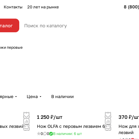
8 (800
Контакты
20 лет на рынке
талог
ожи перовые
лярные
Цена
В наличии
1 250 ₽/
шт
370 ₽/
ш
вых лезвий
Нож OLFA с перовым лезвием 6мм
Нож для 
лезвий
0
0
В наличии: 6
шт