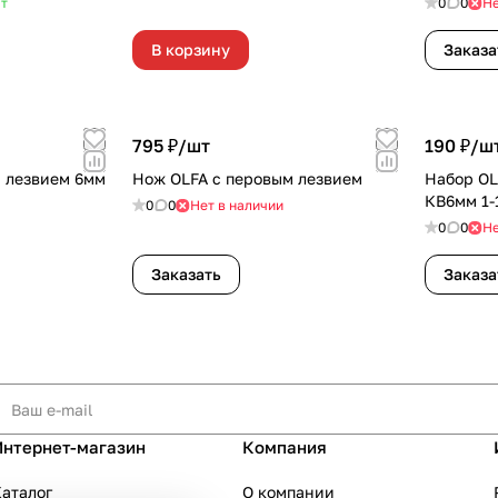
т
0
0
Не
В корзину
Заказа
795 ₽/
шт
190 ₽/
ш
 лезвием 6мм
Нож OLFA с перовым лезвием
Набор OL
КВ6мм 1-
0
0
Нет в наличии
0
0
Не
Заказать
Заказа
Интернет-магазин
Компания
аталог
О компании