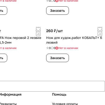
т в наличии
0
0
Нет в наличии
ть
Заказать
т
260 ₽/
шт
FA Нож перовой 2 лезвие
Нож для худож.работ КОБАЛЬТ+ 6
1,5-2мм
лезвий
т в наличии
0
0
Нет в наличии
ть
Заказать
Информация
Помощь
Реквизиты
Условия оплаты