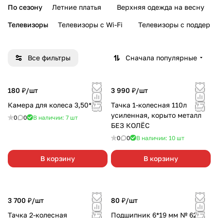
По сезону
Летние платья
Верхняя одежда на весну
Телевизоры
Телевизоры с Wi-Fi
Телевизоры с поддерж
Все фильтры
Сначала популярные
180 ₽/
шт
3 990 ₽/
шт
Камера для колеса 3,50*8
Тачка 1-колесная 110л
усиленная, корыто металл
0
0
В наличии: 7
шт
БЕЗ КОЛЁС
0
0
В наличии: 10
шт
В корзину
В корзину
3 700 ₽/
шт
80 ₽/
шт
Тачка 2-колесная
Подшипник 6*19 мм № 626