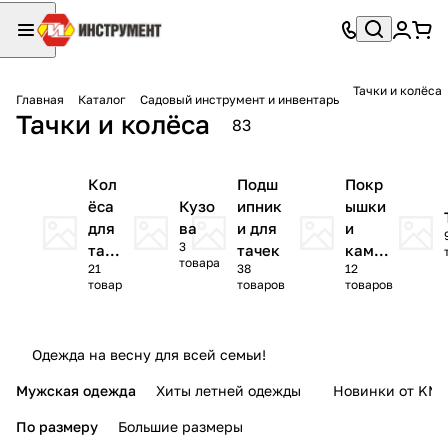
Тачки и колёса
Главная
Каталог
Садовый инструмент и инвентарь
Тачки и колёса
83
Кол
Подш
Покр
ёса
Кузо
ипник
ышки
для
ва
и для
и
3
таче
тачек
камер
товара
21
38
12
к
ы
товар
товаров
товаров
Одежда на весну для всей семьи!
Мужская одежда
Хиты летней одежды
Новинки от KMI
По размеру
Большие размеры