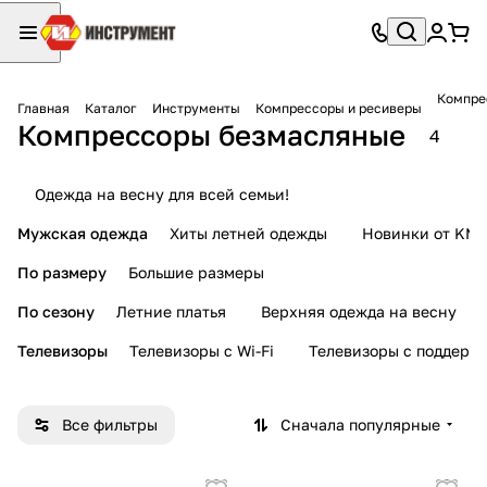
Компре
Главная
Каталог
Инструменты
Компрессоры и ресиверы
Компрессоры безмасляные
4
Одежда на весну для всей семьи!
Мужская одежда
Хиты летней одежды
Новинки от KMI
По размеру
Большие размеры
По сезону
Летние платья
Верхняя одежда на весну
Телевизоры
Телевизоры с Wi-Fi
Телевизоры с поддерж
Все фильтры
Сначала популярные