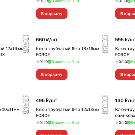
0
0
В наличии: 3
шт
0
0
В 
В корзину
В корз
660 ₽/
шт
595 ₽/
ш
ой 17х19 мм,
Ключ трубчатый 6-гр 18х19мм
Ключ тру
IX
FORCE
FORCE
т
0
0
В наличии: 3
шт
0
0
В 
В корзину
В корз
495 ₽/
шт
130 ₽/
ш
р 10х11мм
Ключ трубчатый 6-гр 12х13мм
Ключ-тру
FORCE
оцинков
0
0
В наличии: 5
шт
0
0
В 