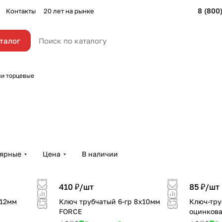
8 (800
Контакты
20 лет на рынке
талог
и торцевые
лярные
Цена
В наличии
410 ₽/
шт
85 ₽/
шт
х12мм
Ключ трубчатый 6-гр 8х10мм
Ключ-тру
FORCE
оцинков