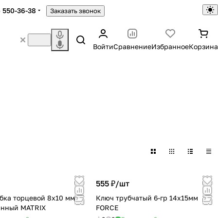
) 550-36-38
Заказать звонок
Войти
Сравнение
Избранное
Корзина
555 ₽/
шт
бка торцевой 8х10 мм,
Ключ трубчатый 6-гр 14х15мм
анный MATRIX
FORCE