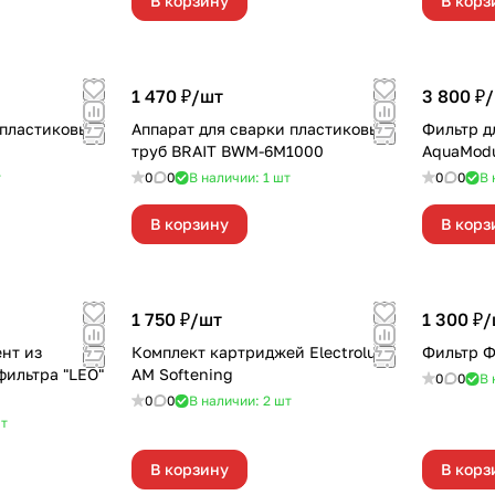
В корзину
В корз
1 470 ₽/
шт
3 800 ₽/
 пластиковых
Аппарат для сварки пластиковых
Фильтр д
труб BRAIT BWM-6М1000
AquaModu
т
0
0
В наличии: 1
шт
0
0
В 
В корзину
В корз
1 750 ₽/
шт
1 300 ₽/
нт из
Комплект картриджей Electrolux
Фильтр Ф
фильтра "LEO"
AM Softening
0
0
В 
0
0
В наличии: 2
шт
т
В корзину
В корз