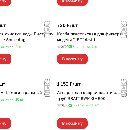
ину
В корзину
шт
730 ₽/
шт
ля очистки воды Electrolux
Колба пластиковая для фильтра
le Softening
модели "LEO" ФМ-1
наличии: 2
шт
0
0
В наличии: 7
шт
ину
В корзину
шт
1 150 ₽/
шт
М-1л магистральный
Аппарат для сварки пластиковых
труб BRAIT BWM-3М800
наличии: 10
шт
0
0
В наличии: 1
шт
ину
В корзину