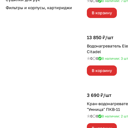
0
0
В наличии: 7
шт
Фильтры и корпусы, картириджи
В корзину
13 850 ₽/
шт
Водонагреватель Ele
Citadel
0
0
В наличии: 3
ш
В корзину
3 690 ₽/
шт
Кран-водонагревате
"Умница" ПКВ-11
0
0
В наличии: 2
ш