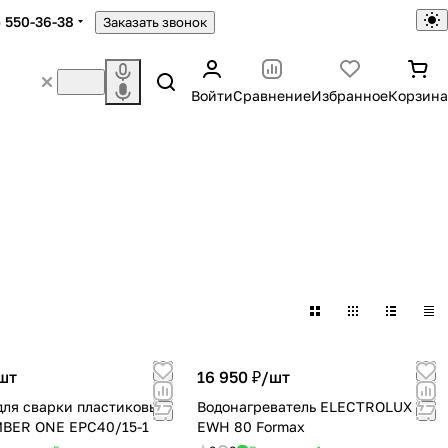
) 550-36-38
Заказать звонок
Войти
Сравнение
Избранное
Корзина
ы и корпусы,
риджи
а
шт
16 950 ₽/
шт
для сварки пластиковых
Водонагреватель ELECTROLUX
MBER ONE EPC40/15-1
EWH 80 Formax