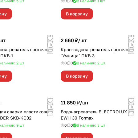
наличии: 5
шт
0
0
В наличии: 1
шт
ину
В корзину
шт
2 660 ₽/
шт
онагреватель проточный
Кран-водонагреватель проточный
 ПКВ-1
"Умница" ПКВ-3
наличии: 2
шт
0
0
В наличии: 2
шт
ину
В корзину
т
11 850 ₽/
шт
для сварки пластиковых
Водонагреватель ELECTROLUX
LDER SKB-KC32
EWH 30 Formax
наличии: 9
шт
0
0
В наличии: 3
шт