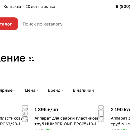
8 (800
Контакты
20 лет на рынке
талог
Фильтр
жение
61
 труб
Сушилки для рук
карти
2 товара
32 товар
лярные
Цена
Бренд
В наличии
1 395 ₽/
шт
2 190 ₽/
 пластиковых
Аппарат для сварки пластиковых
Аппарат 
PC63/20-1
труб NUMBER ONE EPC25/10-1
труб NU