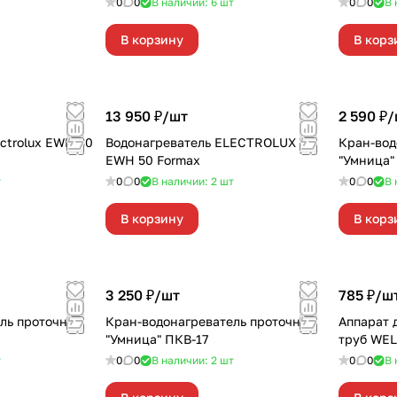
0
0
В наличии: 6
шт
0
0
В 
В корзину
В корз
13 950 ₽/
шт
2 590 ₽/
ctrolux EWH 30
Водонагреватель ELECTROLUX
Кран-вод
EWH 50 Formax
"Умница"
т
0
0
В наличии: 2
шт
0
0
В 
В корзину
В корз
3 250 ₽/
шт
785 ₽/
ш
ль проточный
Кран-водонагреватель проточный
Аппарат 
"Умница" ПКВ-17
труб WE
т
0
0
В наличии: 2
шт
0
0
В 