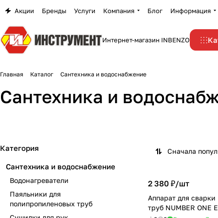
Акции
Бренды
Услуги
Компания
Блог
Информация
Ка
Интернет-магазин INBENZO
Главная
Каталог
Сантехника и водоснабжение
Паяльники для
Сантехника и водоснаб
Водонагреватели
полипропиленовых
17 товаров
10 товаров
Категория
Сначала попу
Сантехника и водоснабжение
Водонагреватели
2 380 ₽/
шт
Паяльники для
Аппарат для сварки
полипропиленовых труб
труб NUMBER ONE E
Сушилки для рук