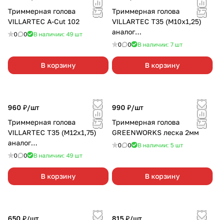
Триммерная голова
Триммерная голова
VILLARTEC A-Cut 102
VILLARTEC Т35 (М10х1,25)
аналог
0
0
В наличии: 49
шт
HUSQVARNA:125L,125R,323L,
0
0
В наличии: 7
шт
323LD
В корзину
В корзину
960 ₽/
шт
990 ₽/
шт
Триммерная голова
Триммерная голова
VILLARTEC Т35 (М12х1,75)
GREENWORKS леска 2мм
аналог
0
0
В наличии: 5
шт
HUSQVARNA:553RS,143R-
0
0
В наличии: 49
шт
II,236R
В корзину
В корзину
650 ₽/
шт
815 ₽/
шт