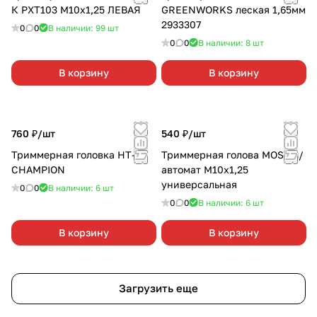
К РХТ103 М10х1,25 ЛЕВАЯ
GREENWORKS леская 1,65мм
2933307
0
0
В наличии: 99
шт
0
0
В наличии: 8
шт
В корзину
В корзину
760 ₽/
шт
540 ₽/
шт
Триммерная головка HT-40
Триммерная голова MOST п/
CHAMPION
автомат М10х1,25
универсальная
0
0
В наличии: 6
шт
0
0
В наличии: 6
шт
В корзину
В корзину
Загрузить еще