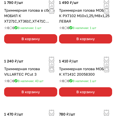
1 790 ₽/
шт
1 490 ₽/
шт
Триммерная голова в сборе
Триммерная голова МОБИЛ
МОБИЛ К
К РХТ102 М10х1,25/М8х1,25
ХТ271С,ХТ361С,ХТ471С
ЛЕВАЯ
20070422
0
0
В наличии: 1
шт
0
0
В наличии: 1
шт
В корзину
В корзину
1 240 ₽/
шт
1 410 ₽/
шт
Триммерная голова
Триммерная голова МОБИЛ
VILLARTEC PCut 3
К ХТ141С 20058300
0
0
В наличии: 43
шт
0
0
В наличии: 1
шт
В корзину
В корзину
1 470 ₽/
шт
780 ₽/
шт