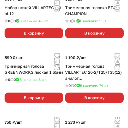
Набор ножей VILLARTEC Set
Триммерная головка ET451
of 12
CHAMPION
0
0
В наличии: 45
шт
0
0
В наличии: 1
шт
В корзину
В корзину
599 ₽/
шт
1 190 ₽/
шт
Триммерная голова
Триммерная голова
GREENWORKS леская 1,65мм
VILLARTEC 26-2/Т25/Т35(12)
аналог
0
0
В наличии: 8
шт
FS:55,56,70,80,85,89,90,91,94
0
0
В наличии: 74
шт
,110,120,130,131
В корзину
В корзину
750 ₽/
шт
1 270 ₽/
шт