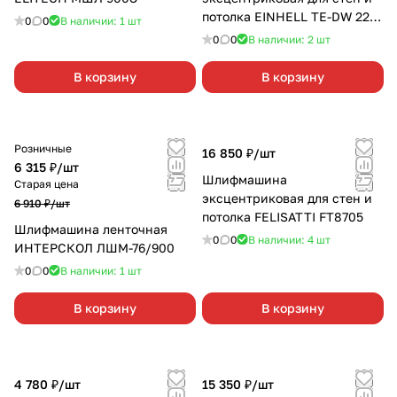
потолка EINHELL TE-DW 225
0
0
В наличии: 1
шт
X
0
0
В наличии: 2
шт
В корзину
В корзину
Розничные
16 850 ₽/
шт
6 315 ₽/
шт
Шлифмашина
Старая цена
эксцентриковая для стен и
6 910 ₽/
шт
потолка FELISATTI FT8705
Шлифмашина ленточная
0
0
В наличии: 4
шт
ИНТЕРСКОЛ ЛШМ-76/900
0
0
В наличии: 1
шт
В корзину
В корзину
4 780 ₽/
шт
15 350 ₽/
шт