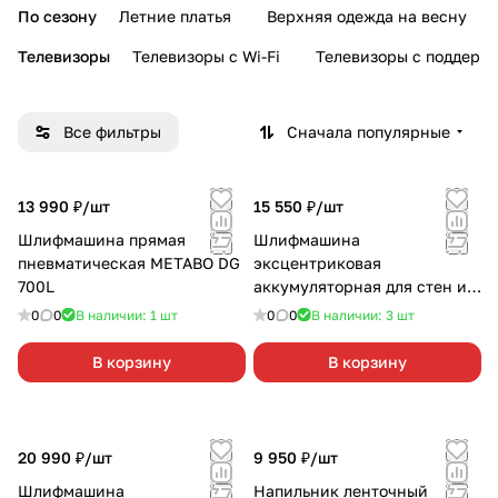
По сезону
Летние платья
Верхняя одежда на весну
Телевизоры
Телевизоры с Wi-Fi
Телевизоры с поддерж
Все фильтры
Сначала популярные
13 990 ₽/
шт
15 550 ₽/
шт
Шлифмашина прямая
Шлифмашина
пневматическая METABO DG
эксцентриковая
700L
аккумуляторная для стен и
потолка EINHELL TE-DW
0
0
В наличии: 1
шт
0
0
В наличии: 3
шт
18/225Li-Soloбез АКБ и З/У
В корзину
В корзину
20 990 ₽/
шт
9 950 ₽/
шт
Шлифмашина
Напильник ленточный