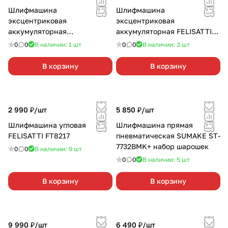
Шлифмашина
Шлифмашина
эксцентриковая
эксцентриковая
аккумуляторная
аккумуляторная FELISATTI
GREENWORKS G24ROS без
ЭШМ-125/18ЛЗ без АКБ и З/
0
0
В наличии: 1
шт
0
0
В наличии: 3
шт
АКБ и З/У
У
В корзину
В корзину
2 990 ₽/
шт
5 850 ₽/
шт
Шлифмашина угловая
Шлифмашина прямая
FELISATTI FT8217
пневматическая SUMAKE ST-
7732BMK+ набор шарошек
0
0
В наличии: 9
шт
0
0
В наличии: 5
шт
В корзину
В корзину
9 990 ₽/
шт
6 490 ₽/
шт