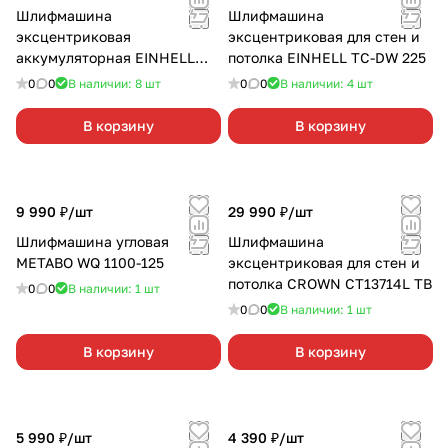
Шлифмашина
Шлифмашина
эксцентриковая
эксцентриковая для стен и
аккумуляторная EINHELL
потолка EINHELL TC-DW 225
PXC TE-RS 18 LI-SOLO без
0
0
В наличии: 8
шт
0
0
В наличии: 4
шт
АКБ и З/У
В корзину
В корзину
9 990 ₽/
шт
29 990 ₽/
шт
Шлифмашина угловая
Шлифмашина
METABO WQ 1100-125
эксцентриковая для стен и
потолка CROWN CT13714L TB
0
0
В наличии: 1
шт
0
0
В наличии: 1
шт
В корзину
В корзину
5 990 ₽/
шт
4 390 ₽/
шт