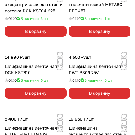
эксцентриковая для стен и
пневматический METABO
потолка DCK KSF04-225
DBF 457
0
0
В наличии: 3
шт
0
0
В наличии: 1
шт
В корзину
В корзину
14 990 ₽/
шт
4 550 ₽/
шт
Шлифмашина ленточная
Шлифмашина ленточная
DCK KST610
DWT BS09-75V
0
0
В наличии: 6
шт
0
0
В наличии: 5
шт
В корзину
В корзину
5 400 ₽/
шт
19 950 ₽/
шт
Шлифмашина ленточная
Шлифмашина
ELITECH МШЛ 900Э
эксцентриковая для стен и