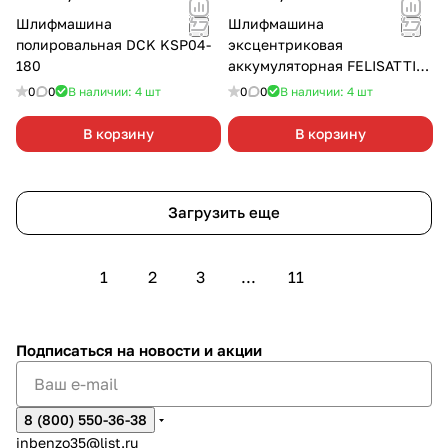
Шлифмашина
Шлифмашина
полировальная DCK KSР04-
эксцентриковая
180
аккумуляторная FELISATTI
FT1030 125/12В 2х2,0 Ач
0
0
В наличии: 4
шт
0
0
В наличии: 4
шт
В корзину
В корзину
Загрузить еще
1
2
3
...
11
Подписаться
на новости и акции
8 (800) 550-36-38
inbenzo35@list.ru