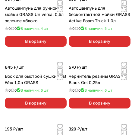
Автошампунь для ручной
Автошампунь для
мойки GRASS Universal 0,5л
бесконтактной мойки GRASS
зеленое яблоко
Active Foam Truck 1.0л
0
0
В наличии: 4
шт
0
0
В наличии: 5
шт
В корзину
В корзину
645 ₽/
шт
570 ₽/
шт
Воск для быстрой сушки Fast
Чернитель резины GRASS
Wax 1,0л GRASS
Black Gel 0,25л
0
0
В наличии: 6
шт
0
0
В наличии: 6
шт
В корзину
В корзину
195 ₽/
шт
320 ₽/
шт