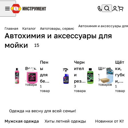
Автохимия и аксессуары для
Главная
Каталог
Автотовары, сервис
Автохимия и аксессуары для
мойки
15
Пен
Черн
Щёт
Воск
ы
ител
Шамп
ки,
и
для
и
уни
губк
3
7
бес
рези
и,
товара
товаров
1
3
1
кон
ны
сал
товар
товара
товар
такт
фет
ной
ки
мой
Одежда на весну для всей семьи!
ки
Мужская одежда
Хиты летней одежды
Новинки от KMI