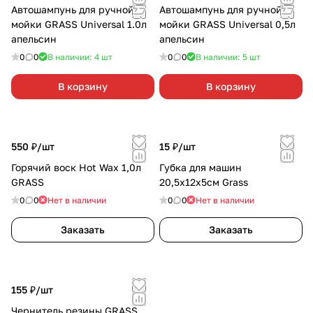
Автошампунь для ручной
Автошампунь для ручной
мойки GRASS Universal 1.0л
мойки GRASS Universal 0,5л
апельсин
апельсин
0
0
В наличии: 4
шт
0
0
В наличии: 5
шт
В корзину
В корзину
550 ₽/
шт
15 ₽/
шт
Горячий воск Hot Wax 1,0л
Губка для машин
GRASS
20,5х12х5см Grass
0
0
Нет в наличии
0
0
Нет в наличии
Заказать
Заказать
155 ₽/
шт
Чернитель резины GRASS