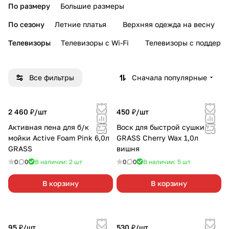
По размеру
Большие размеры
По сезону
Летние платья
Верхняя одежда на весну
Телевизоры
Телевизоры с Wi-Fi
Телевизоры с поддерж
Все фильтры
Сначала популярные
2 460 ₽/
шт
450 ₽/
шт
Активная пена для б/к
Воск для быстрой сушки
мойки Active Foam Pink 6,0л
GRASS Cherry Wax 1,0л
GRASS
вишня
0
0
В наличии: 2
шт
0
0
В наличии: 5
шт
В корзину
В корзину
95 ₽/
шт
530 ₽/
шт