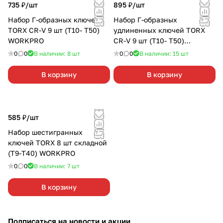
735 ₽/
шт
895 ₽/
шт
Набор Г-образных ключей
Набор Г-образных
TORX CR-V 9 шт (T10- T50)
удлиненных ключей TORX
WORKPRO
CR-V 9 шт (T10- T50)
WORKPRO
0
0
В наличии: 8
шт
0
0
В наличии: 15
шт
В корзину
В корзину
585 ₽/
шт
Набор шестигранных
ключей TORX 8 шт складной
(T9-T40) WORKPRO
0
0
В наличии: 7
шт
В корзину
Подписаться
на новости и акции