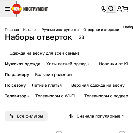
Набо
Главная
Каталог
Ручные инструменты
Отвертки и стержни
Наборы отверток
28
Одежда на весну для всей семьи!
Мужская одежда
Хиты летней одежды
Новинки от KMI
По размеру
Большие размеры
По сезону
Летние платья
Верхняя одежда на весну
Телевизоры
Телевизоры с Wi-Fi
Телевизоры с поддерж
Все фильтры
Сначала популярные