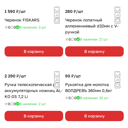
1 590 ₽/
шт
280 ₽/
шт
Черенок FISKARS
Черенок лопатный
аллюминиевый d32мм с V-
0
0
В наличии: 3
шт
ручкой
0
0
В наличии: 17
шт
В корзину
В корзину
2 290 ₽/
шт
90 ₽/
шт
Ручка телескопическая для
Рукоятка для молотка
аккумуляторных ножниц AL-
ВОЛДРЕВЪ 360мм 0,6кг
KO GS 7,2 Li
0
0
В наличии: 32
шт
0
0
В наличии: 2
шт
В корзину
В корзину