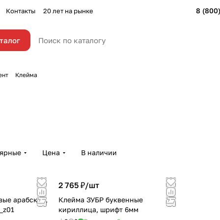
8 (800
Контакты
20 лет на рынке
талог
ент
Клейма
лярные
Цена
В наличии
2 765 ₽/
шт
вые арабские,
Клейма ЗУБР буквенные
_z01
кириллица, шрифт 6мм