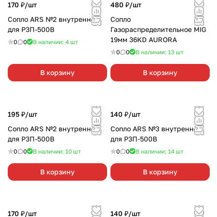
170 ₽/
шт
480 ₽/
шт
Сопло ARS №2 внутреннее
Сопло
для Р3П-500В
Газораспределительное MIG
19мм 36KD AURORA
0
0
В наличии: 4
шт
0
0
В наличии: 13
шт
В корзину
В корзину
195 ₽/
шт
140 ₽/
шт
Сопло ARS №2 внутреннее
Сопло ARS №3 внутреннее
для Р3П-500В
для Р3П-500В
0
0
В наличии: 10
шт
0
0
В наличии: 14
шт
В корзину
В корзину
170 ₽/
шт
140 ₽/
шт