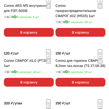
Сопло ARS №1 внутреннее
Сопло
для Р3П-500В
газораспределительное
СВАРОГ d12 (MS15) 1шт
0
0
В наличии: 8
шт
0
0
В наличии: 69
шт
В корзину
В корзину
120 ₽/
шт
150 ₽/
шт
Сопло СВАРОГ d1,0 (РТ31)
Сопло для горелки СВАРОГ
1шт
8,0мм газ.линза (TS 17-18-26)
0
0
В наличии: 44
шт
0
0
В наличии: 19
шт
В корзину
В корзину
320 ₽/
упак
150 ₽/
шт