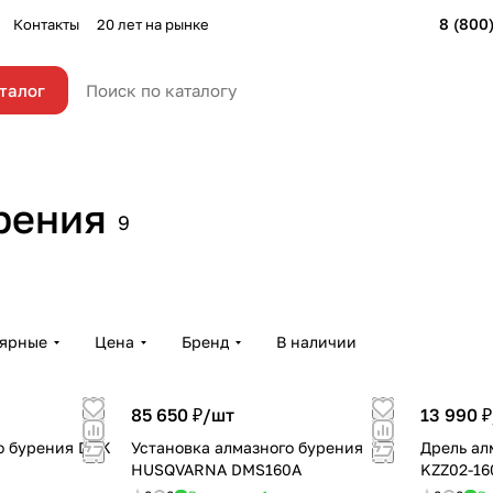
8 (800
Контакты
20 лет на рынке
талог
рения
9
лярные
Цена
Бренд
В наличии
85 650 ₽/
шт
13 990 ₽
о бурения DCK
Установка алмазного бурения
Дрель ал
HUSQVARNA DMS160A
KZZ02-16