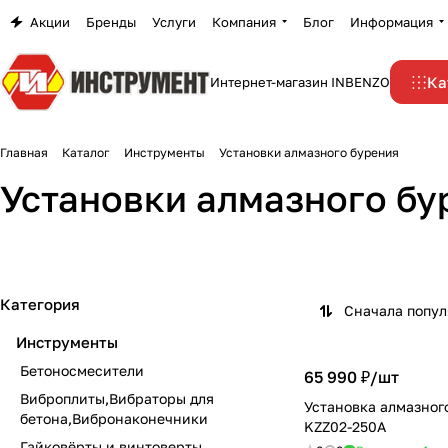
Акции
Бренды
Услуги
Компания
Блог
Информация
Ка
Интернет-магазин INBENZO
Главная
Каталог
Инструменты
Установки алмазного бурения
Установки алмазного бу
Категория
Сначала попу
Инструменты
Бетоносмесители
65 990 ₽/
шт
Виброплиты,Вибраторы для
Установка алмазног
бетона,Вибронаконечники
KZZ02-250A
Гайковёрты и винтоверты