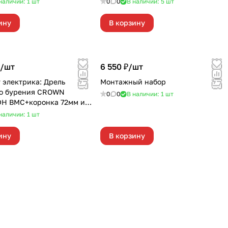
наличии: 1
шт
0
0
В наличии: 5
шт
ину
В корзину
/
шт
6 550 ₽/
шт
 электрика: Дрель
Монтажный набор
го бурения CROWN
0
0
В наличии: 1
шт
DH BMC+коронка 72мм и
итель
наличии: 1
шт
ину
В корзину