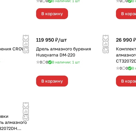
0
0
В наличии: 1
шт
0
0
В 
В корзину
В корз
119 950 ₽/
шт
26 990 ₽
урения CROWN
Дрель алмазного бурения
Комплект
Husqvarna DM-220
алмазно
CT32072
т
0
0
В наличии: 1
шт
пылеулов
0
0
В 
В корзину
В корз
овки
ь алмазного
32072DH
тажа