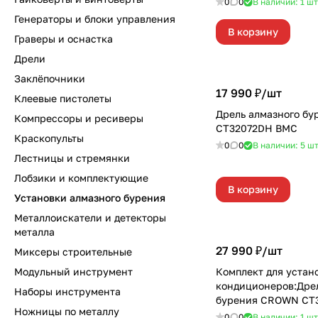
0
0
В наличии: 1
шт
Генераторы и блоки управления
В корзину
Граверы и оснастка
Дрели
Заклёпочники
17 990 ₽/
шт
Клеевые пистолеты
Дрель алмазного б
Компрессоры и ресиверы
CT32072DH BMC
Краскопульты
0
0
В наличии: 5
ш
Лестницы и стремянки
Лобзики и комплектующие
В корзину
Установки алмазного бурения
Металлоискатели и детекторы
металла
27 990 ₽/
шт
Миксеры строительные
Модульный инструмент
Комплект для устан
кондиционеров:Дрел
Наборы инструмента
бурения CROWN CT
Ножницы по металлу
BMC+набор для мон
0
0
В наличии: 1
шт