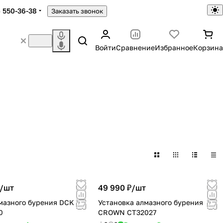
) 550-36-38
Заказать звонок
Войти
Сравнение
Избранное
Корзина
/
шт
49 990 ₽/
шт
мазного бурения DCK
Установка алмазного бурения
0
CROWN CT32027