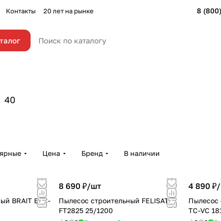
8 (800
Контакты
20 лет на рынке
талог
40
лярные
Цена
Бренд
В наличии
8 690 ₽/
шт
4 890 ₽/
ый BRAIT BVC-
Пылесос строительный FELISATTI
Пылесос 
FT2825 25/1200
TC-VC 18