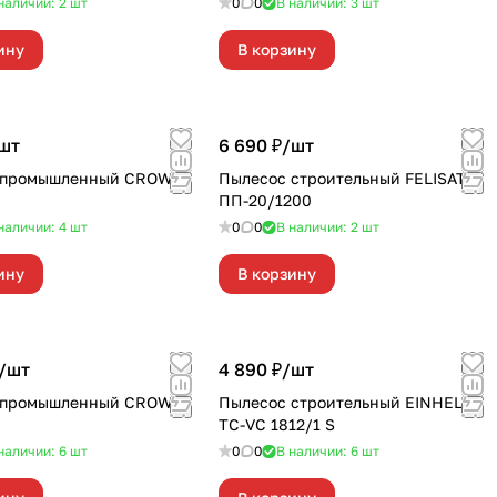
наличии: 2
шт
0
0
В наличии: 3
шт
ину
В корзину
шт
6 690 ₽/
шт
 промышленный CROWN
Пылесос строительный FELISATTI
ПП-20/1200
наличии: 4
шт
0
0
В наличии: 2
шт
ину
В корзину
/
шт
4 890 ₽/
шт
 промышленный CROWN
Пылесос строительный EINHELL
TC-VC 1812/1 S
наличии: 6
шт
0
0
В наличии: 6
шт