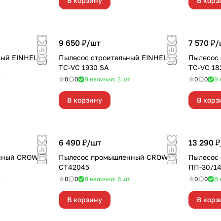
В корзину
В корз
9 650 ₽/
шт
7 570 ₽/
ный EINHELL
Пылесос строительный EINHELL
Пылесос 
TC-VC 1930 SA
TC-VC 18
т
0
0
В наличии: 3
шт
0
0
В 
В корзину
В корз
6 490 ₽/
шт
13 290 ₽
нный CROWN
Пылесос промышленный CROWN
Пылесос 
CT42045
ПП-30/1
т
0
0
В наличии: 8
шт
0
0
В 
В корзину
В корз