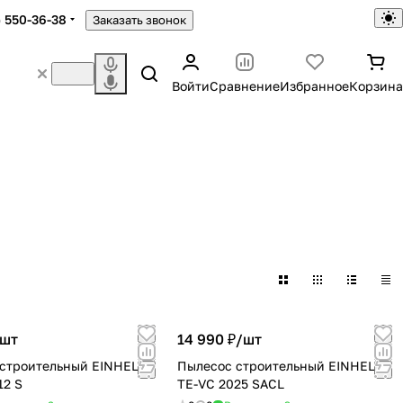
) 550-36-38
Заказать звонок
Войти
Сравнение
Избранное
Корзина
шт
14 990 ₽/
шт
строительный EINHELL
Пылесос строительный EINHELL
12 S
TE-VC 2025 SACL