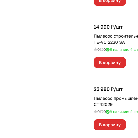
В корзину
14 990 ₽/
шт
Пылесос строитель
TE-VC 2230 SA
0
0
В наличии: 4
ш
В корзину
25 980 ₽/
шт
Пылесос промышле
CT42029
0
0
В наличии: 2
ш
В корзину