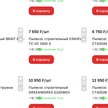
0
0
В наличии: 2
шт
0
0
В 
В корзину
В корз
7 650 ₽/
шт
6 750 ₽/
ый BRAIT BVC-
Пылесос строительный EINHELL
Пылесос
TC-VC 1930 S
CT42046
0
0
В наличии: 8
шт
0
0
В 
В корзину
В корз
10 950 ₽/
шт
13 950 ₽
стружки
Пылесос строительный
Пылесос
GREENWORKS G120WDV
CT42028
т
0
0
В наличии: 4
шт
0
0
В 