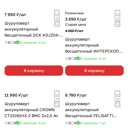
Розничные
7 990 ₽/
шт
3 650 ₽/
шт
Шуруповерт
Старая цена
аккумуляторный
4 260 ₽/
шт
бесщеточный DCK KDJZ04-
Шуруповерт
13 (TYPE Z) без АКБ и З/У
0
0
В наличии: 4
шт
аккумуляторный
бесщеточный ИНТЕРСКОЛ
ДА-13/18ВК без АКБ и З/У
0
0
В наличии: 6
шт
В корзину
В корзину
11 990 ₽/
шт
6 790 ₽/
шт
Шуруповерт
Шуруповерт
аккумуляторный CROWN
аккумуляторный
CT21091HX-2 BMC 2х2,0 Ач
бесщеточный FELISATTI
FT1251 2х2,0 Ач
0
0
В наличии: 6
шт
0
0
В наличии: 7
шт