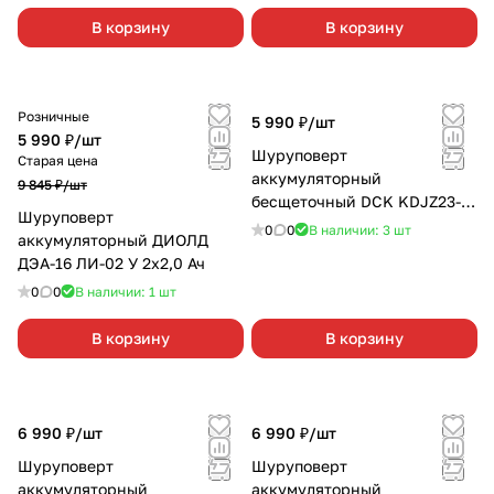
В корзину
В корзину
Розничные
5 990 ₽/
шт
5 990 ₽/
шт
Шуруповерт
Старая цена
аккумуляторный
9 845 ₽/
шт
бесщеточный DCK KDJZ23-
Шуруповерт
10 (TYPE Z) без АКБ и З/У
0
0
В наличии: 3
шт
аккумуляторный ДИОЛД
ДЭА-16 ЛИ-02 У 2х2,0 Ач
0
0
В наличии: 1
шт
В корзину
В корзину
6 990 ₽/
шт
6 990 ₽/
шт
Шуруповерт
Шуруповерт
аккумуляторный
аккумуляторный