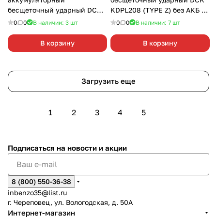
бесщеточный ударный DCK
KDPL208 (TYPE Z) без АКБ и
KDJZ2060i(TYPE Z) без АКБ и
З/У
0
0
В наличии: 3
шт
0
0
В наличии: 7
шт
З/У
В корзину
В корзину
Загрузить еще
1
2
3
4
5
Подписаться
на новости и акции
8 (800) 550-36-38
inbenzo35@list.ru
г. Череповец, ул. Вологодская, д. 50А
Интернет-магазин