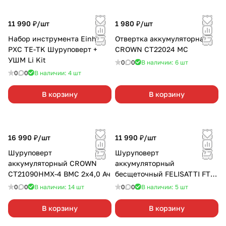
11 990 ₽/
шт
1 980 ₽/
шт
Набор инструмента Einhell
Отвертка аккумуляторная
PXC TE-TK Шуруповерт +
CROWN CT22024 MC
УШМ Li Kit
0
0
В наличии: 6
шт
0
0
В наличии: 4
шт
В корзину
В корзину
16 990 ₽/
шт
11 990 ₽/
шт
Шуруповерт
Шуруповерт
аккумуляторный CROWN
аккумуляторный
CT21090HMX-4 BMC 2х4,0 Ач
бесщеточный FELISATTI FT
12В (4 насадки) 19026 2х2,0
0
0
В наличии: 14
шт
0
0
В наличии: 5
шт
Ач
В корзину
В корзину