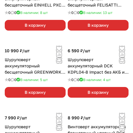
бесщеточный EINHELL PXC
бесщеточный FELISATTI
TP-CD 18/80 Li BL без АКБ и
ДА-13/18BK 1х4,0 Ач+З/У
0
0
В наличии: 8
шт
0
0
В наличии: 13
шт
З/У
В корзину
В корзину
10 990 ₽/
шт
6 590 ₽/
шт
Шуруповерт
Шуруповерт
аккумуляторный
аккумуляторный DCK
бесщеточный GREENWORKS
KDPL04-8 Impact без АКБ и
GD24DD140 без АКБ и З/У
З/У
0
0
В наличии: 5
шт
0
0
В наличии: 4
шт
В корзину
В корзину
7 990 ₽/
шт
8 990 ₽/
шт
Шуруповерт
Винтоверт аккумуляторный
аккумуляторный
бесщеточный ударный DCK