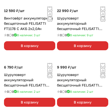
12 590 ₽/
шт
22 990 ₽/
шт
Винтовёрт аккумуляторный
Шуруповерт
бесщеточный FELISATTI
аккумуляторный
FT1178 С АКБ 2х2,0Ач
бесщеточный FELISATTI
FT1612 2х5,0 Ач
0
0
В наличии: 3
шт
0
0
В наличии: 9
шт
В корзину
В корзину
6 790 ₽/
шт
9 990 ₽/
шт
Шуруповерт
Шуруповерт
аккумуляторный
аккумуляторный
бесщеточный FELISATTI
бесщеточный FELISATTI
FT1906 2х2,0 Ач
FT1610 2х2,0 Ач
0
0
В наличии: 2
шт
0
0
В наличии: 2
шт
В корзину
В корзину