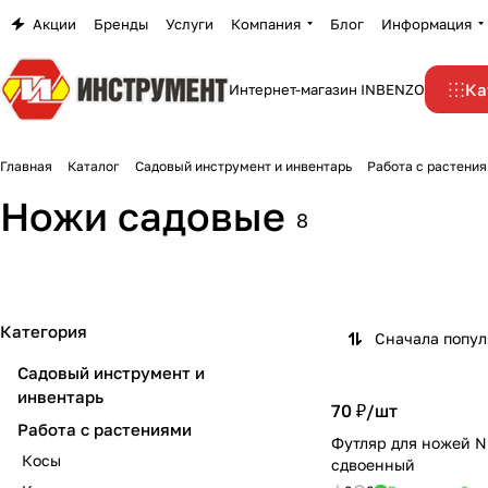
Акции
Бренды
Услуги
Компания
Блог
Информация
Ка
Интернет-магазин INBENZO
Главная
Каталог
Садовый инструмент и инвентарь
Работа с растени
Ножи садовые
8
Категория
Сначала попу
Садовый инструмент и
инвентарь
70 ₽/
шт
Работа с растениями
Футляр для ножей N
Косы
сдвоенный