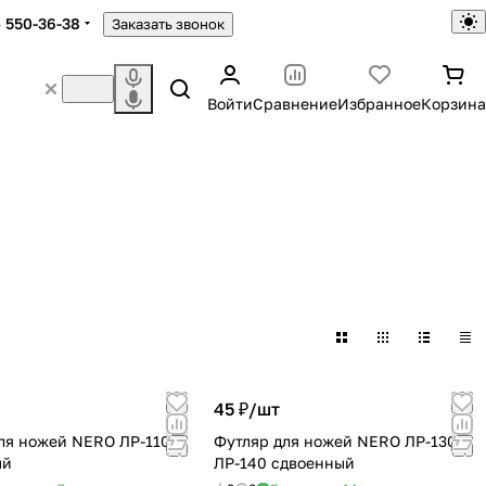
) 550-36-38
Заказать звонок
Войти
Сравнение
Избранное
Корзина
45 ₽/
шт
ля ножей NERO ЛР-110
Футляр для ножей NERO ЛР-130/
ый
ЛР-140 сдвоенный