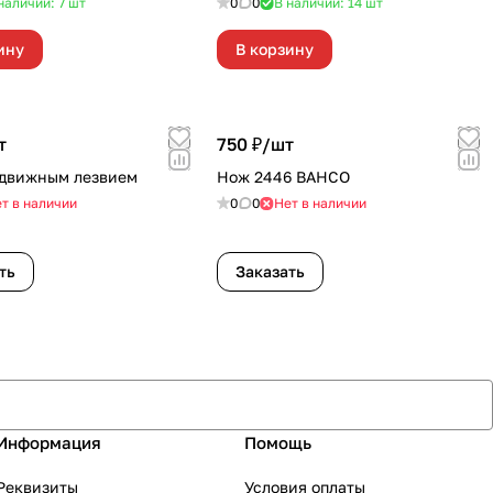
наличии: 7
шт
0
0
В наличии: 14
шт
ину
В корзину
т
750 ₽/
шт
ыдвижным лезвием
Нож 2446 BAHCO
т в наличии
0
0
Нет в наличии
ть
Заказать
Информация
Помощь
Реквизиты
Условия оплаты