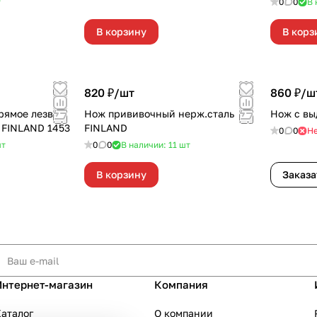
т
0
0
В 
В корзину
В корз
820 ₽/
шт
860 ₽/
ш
рямое лезвие
Нож прививочный нерж.сталь
Нож с в
 FINLAND 1453
FINLAND
0
0
Не
т
0
0
В наличии: 11
шт
В корзину
Заказа
Интернет-магазин
Компания
аталог
О компании