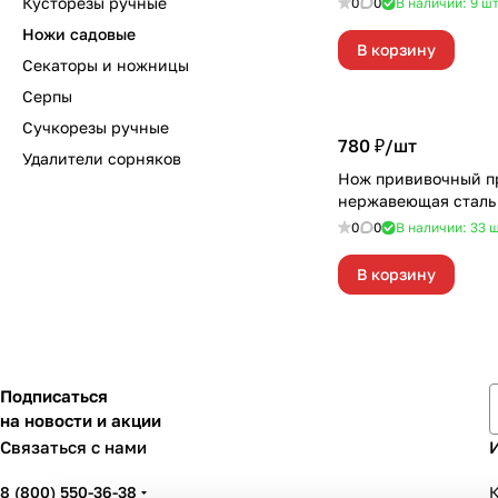
Кусторезы ручные
0
0
В наличии: 9
ш
Ножи садовые
В корзину
Секаторы и ножницы
Серпы
Сучкорезы ручные
780 ₽/
шт
Удалители сорняков
Нож прививочный п
нержавеющая сталь
0
0
В наличии: 33
ш
В корзину
Подписаться
на новости и акции
Связаться с нами
8 (800) 550-36-38
К