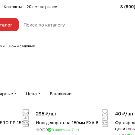
8 (800
Контакты
20 лет на рынке
талог
ями
Ножи садовые
лярные
Цена
В наличии
295 ₽/
шт
40 ₽/
шт
ERO ЛР-150
Нож декоратора 150мм EXA-6
Футляр д
целиков
0
0
В наличии: 7
шт