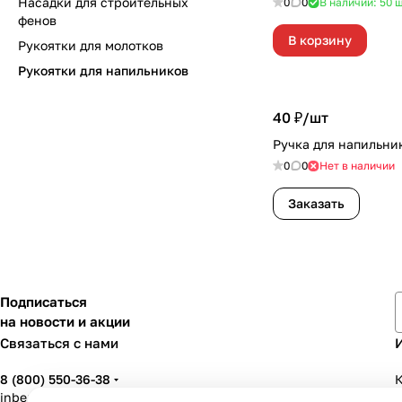
Насадки для строительных
0
0
В наличии: 50
ш
фенов
В корзину
Рукоятки для молотков
Рукоятки для напильников
40 ₽/
шт
Ручка для напильн
0
0
Нет в наличии
Заказать
Подписаться
на новости и акции
Связаться с нами
8 (800) 550-36-38
К
inbenzo35@list.ru