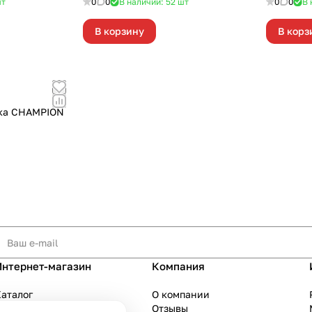
т
0
0
В наличии: 52
шт
0
0
В 
В корзину
В корз
ика CHAMPION
Интернет-магазин
Компания
аталог
О компании
Акции
Отзывы