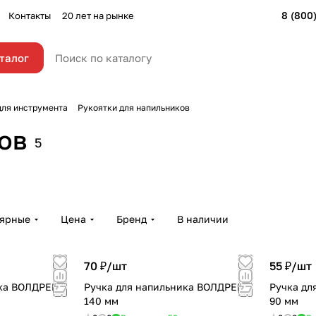
8 (800
Контакты
20 лет на рынке
талог
для инструмента
Рукоятки для напильников
ов
5
лярные
Цена
Бренд
В наличии
70 ₽/
шт
55 ₽/
шт
ика ВОЛДРЕВЪ
Ручка для напильника ВОЛДРЕВЪ
Ручка дл
140 мм
90 мм