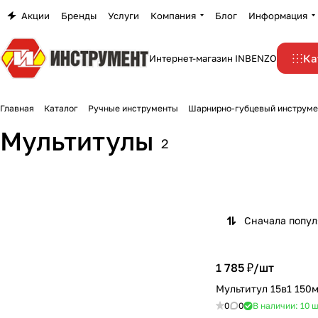
Акции
Бренды
Услуги
Компания
Блог
Информация
Ка
Интернет-магазин INBENZO
Главная
Каталог
Ручные инструменты
Шарнирно-губцевый инструме
Мультитулы
2
Сначала попу
1 785 ₽/
шт
Мультитул 15в1 15
0
0
В наличии: 10
ш