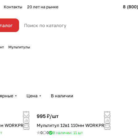
8 (800
Контакты
20 лет на рынке
талог
нт
Мультитулы
лярные
Цена
В наличии
995 ₽/
шт
0мм WORKPRO
Мультитул 12в1 110мм WORKPRO
т
0
0
В наличии: 11
шт