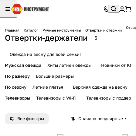
Отве
Главная
Каталог
Ручные инструменты
Отвертки и стержни
Отвертки-держатели
5
Одежда на весну для всей семьи!
Мужская одежда
Хиты летней одежды
Новинки от KMI
По размеру
Большие размеры
По сезону
Летние платья
Верхняя одежда на весну
Телевизоры
Телевизоры с Wi-Fi
Телевизоры с поддерж
Все фильтры
Сначала популярные