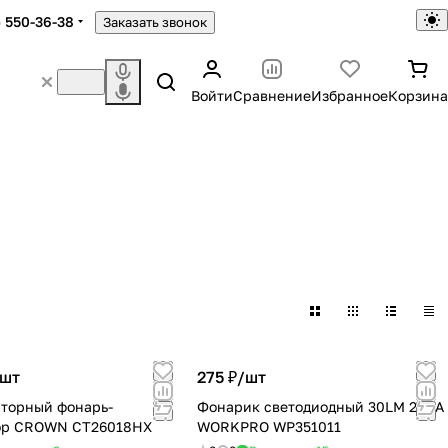
) 550-36-38
Заказать звонок
Войти
Сравнение
Избранное
Корзина
шт
275 ₽/
шт
торный фонарь-
Фонарик светодиодный 30LM 2ААА
ор CROWN СТ26018НХ
WORKPRO WP351011