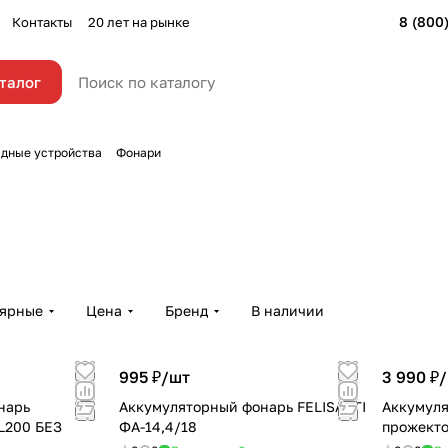
8 (800
Контакты
20 лет на рынке
талог
ядные устройства
Фонари
лярные
Цена
Бренд
В наличии
995 ₽/
шт
3 990 ₽/
нарь
Аккумуляторный фонарь FELISATTI
Аккумуля
200 БЕЗ
ФА-14,4/18
прожект