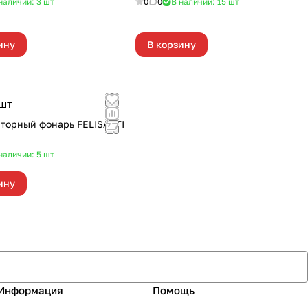
наличии: 3
шт
0
0
В наличии: 15
шт
ину
В корзину
шт
торный фонарь FELISATTI
наличии: 5
шт
ину
Информация
Помощь