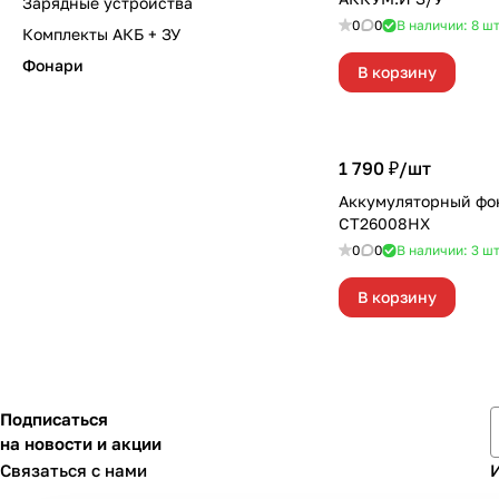
Зарядные устройства
0
0
В наличии: 8
ш
Комплекты АКБ + ЗУ
Фонари
В корзину
1 790 ₽/
шт
Аккумуляторный ф
СТ26008НХ
0
0
В наличии: 3
ш
В корзину
Подписаться
на новости и акции
Связаться с нами