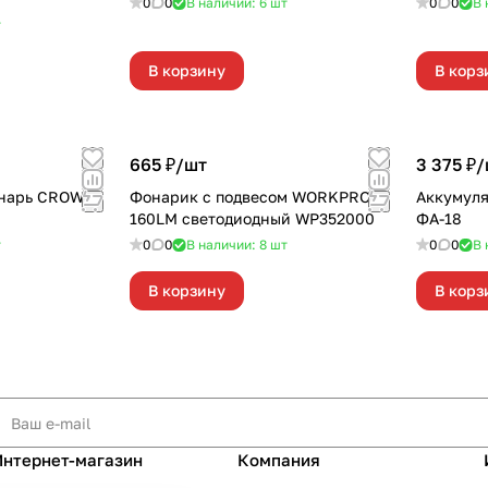
0
0
В наличии: 6
шт
0
0
В 
т
В корзину
В корз
665 ₽/
шт
3 375 ₽/
онарь CROWN
Фонарик с подвесом WORKPRO
Аккумуля
160LM светодиодный WP352000
ФА-18
т
0
0
В наличии: 8
шт
0
0
В 
В корзину
В корз
Интернет-магазин
Компания