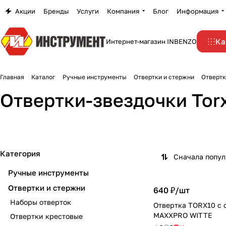
Акции
Бренды
Услуги
Компания
Блог
Информация
Ка
Интернет-магазин INBENZO
Главная
Каталог
Ручные инструменты
Отвертки и стержни
Отвертк
Отвертки-звездочки Tor
Категория
Сначала попу
Ручные инструменты
Отвертки и стержни
640 ₽/
шт
Наборы отверток
Отвертка TORX10 с 
MAXXPRO WITTE
Отвертки крестовые