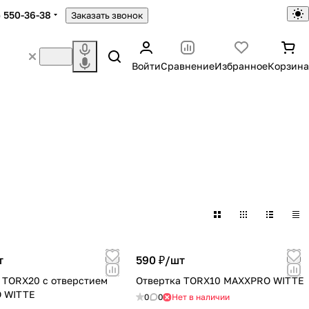
) 550-36-38
Заказать звонок
Войти
Сравнение
Избранное
Корзина
т
590 ₽/
шт
 TORX20 с отверстием
Отвертка TORX10 MAXXPRO WITTE
 WITTE
0
0
Нет в наличии