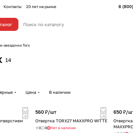
8 (800
Контакты
20 лет на рынке
талог
и-звездочки Torx
x
14
лярные
Цена
В наличии
560 ₽/
шт
650 ₽/
ш
отверстием
Отвертка TORX27 MAXXPRO WITTE
Отвертка
MAXXPRO
0
0
Нет в наличии