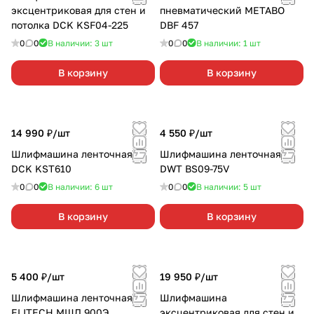
эксцентриковая для стен и
пневматический METABO
потолка DCK KSF04-225
DBF 457
0
0
В наличии: 3
шт
0
0
В наличии: 1
шт
В корзину
В корзину
14 990 ₽/
шт
4 550 ₽/
шт
Шлифмашина ленточная
Шлифмашина ленточная
DCK KST610
DWT BS09-75V
0
0
В наличии: 6
шт
0
0
В наличии: 5
шт
В корзину
В корзину
5 400 ₽/
шт
19 950 ₽/
шт
Шлифмашина ленточная
Шлифмашина
ELITECH МШЛ 900Э
эксцентриковая для стен и