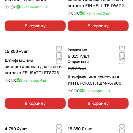
потолка EINHELL TE-DW 225
0
0
В наличии: 1
шт
X
0
0
В наличии: 2
шт
В корзину
В корзину
Розничные
15 850 ₽/
шт
6 315 ₽/
шт
Шлифмашина
Старая цена
эксцентриковая для стен и
6 910 ₽/
шт
потолка FELISATTI FT8705
Шлифмашина ленточная
0
0
В наличии: 4
шт
ИНТЕРСКОЛ ЛШМ-76/900
0
0
В наличии: 1
шт
В корзину
В корзину
4 780 ₽/
шт
15 350 ₽/
шт