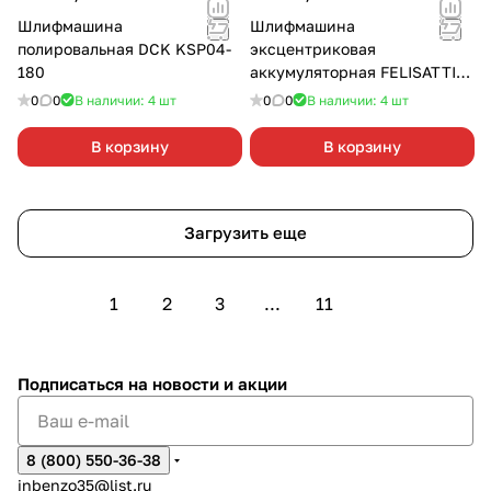
Шлифмашина
Шлифмашина
полировальная DCK KSР04-
эксцентриковая
180
аккумуляторная FELISATTI
FT1030 125/12В 2х2,0 Ач
0
0
В наличии: 4
шт
0
0
В наличии: 4
шт
В корзину
В корзину
Загрузить еще
1
2
3
...
11
Подписаться
на новости и акции
8 (800) 550-36-38
inbenzo35@list.ru