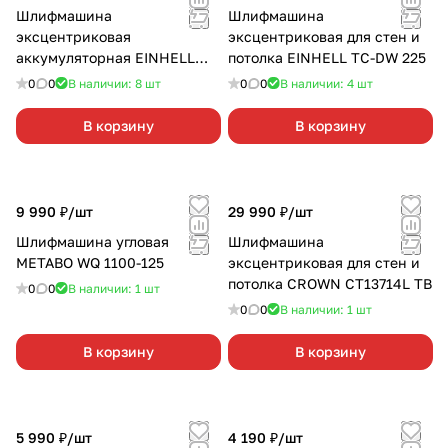
Шлифмашина
Шлифмашина
эксцентриковая
эксцентриковая для стен и
аккумуляторная EINHELL
потолка EINHELL TC-DW 225
PXC TE-RS 18 LI-SOLO без
0
0
В наличии: 8
шт
0
0
В наличии: 4
шт
АКБ и З/У
В корзину
В корзину
9 990 ₽/
шт
29 990 ₽/
шт
Шлифмашина угловая
Шлифмашина
METABO WQ 1100-125
эксцентриковая для стен и
потолка CROWN CT13714L TB
0
0
В наличии: 1
шт
0
0
В наличии: 1
шт
В корзину
В корзину
5 990 ₽/
шт
4 190 ₽/
шт