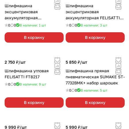
Шлифмашина
Шлифмашина
эксцентриковая
эксцентриковая
аккумуляторная
аккумуляторная FELISATTI
GREENWORKS G24ROS без
ЭШМ-125/18ЛЗ без АКБ и З/
0
0
В наличии: 1
шт
0
0
В наличии: 3
шт
АКБ и З/У
У
В корзину
В корзину
2 750 ₽/
шт
5 850 ₽/
шт
Шлифмашина угловая
Шлифмашина прямая
FELISATTI FT8217
пневматическая SUMAKE ST-
7732BMK+ набор шарошек
0
0
В наличии: 9
шт
0
0
В наличии: 5
шт
В корзину
В корзину
9 990 ₽/
шт
5 990 ₽/
шт