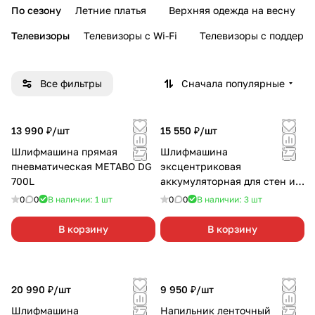
По сезону
Летние платья
Верхняя одежда на весну
Телевизоры
Телевизоры с Wi-Fi
Телевизоры с поддерж
Все фильтры
Сначала популярные
13 990 ₽/
шт
15 550 ₽/
шт
Шлифмашина прямая
Шлифмашина
пневматическая METABO DG
эксцентриковая
700L
аккумуляторная для стен и
потолка EINHELL TE-DW
0
0
В наличии: 1
шт
0
0
В наличии: 3
шт
18/225Li-Soloбез АКБ и З/У
В корзину
В корзину
20 990 ₽/
шт
9 950 ₽/
шт
Шлифмашина
Напильник ленточный