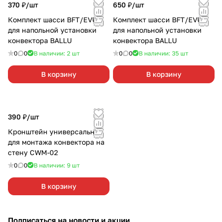
370 ₽/
шт
650 ₽/
шт
Комплект шасси BFT/EVU
Комплект шасси BFT/EVUR
для напольной установки
для напольной установки
конвектора BALLU
конвектора BALLU
0
0
В наличии: 2
шт
0
0
В наличии: 35
шт
В корзину
В корзину
390 ₽/
шт
Кронштейн универсальный
для монтажа конвектора на
стену CWM-02
0
0
В наличии: 9
шт
В корзину
Подписаться
на новости и акции