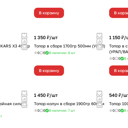
В корзину
В корз
1 350 ₽/
шт
1 150 ₽/
SKARS Х3 450гр
Топор в сборе 1700гр 500мм (УРАЛ)
Топор в 
(УРАЛ/ВА
0
0
В наличии: 8
шт
0
0
В 
В корзину
В корз
1 450 ₽/
шт
540 ₽/
ш
ойная сила
Топор-колун в сборе 1900гр 600мм
Топор 10
0
0
В наличии: 7
шт
0
0
В 
т