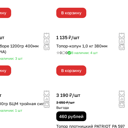
ину
В корзину
шт
1 135 ₽/
шт
сборе 1200гр 400мм
Топор-колун 1,0 кг 380мм
ЧА)
0
0
В наличии: 4
шт
наличии: 3
шт
ину
В корзину
т
3 190 ₽/
шт
3 650 ₽/
шт
00гр БЦМ тройная сила
Выгода
наличии: 1
шт
460 рублей
Топор плотницкий PATRIOT PA 597