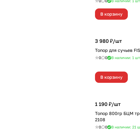
0
0
В наличии: 1
шт
В корзину
3 980 ₽/
шт
Топор для сучьев FI
0
0
В наличии: 1
шт
В корзину
1 190 ₽/
шт
Топор 800гр БЦМ тр
2108
0
0
В наличии: 21
ш