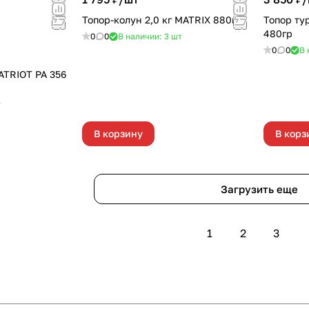
Топор-колун 2,0 кг MATRIX 880мм
Топор ту
480гр
0
0
В наличии: 3
шт
0
0
В 
ATRIOT PA 356
т
В корзину
В корз
Загрузить еще
1
2
3