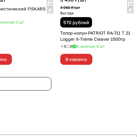
4 060 ₽/
шт
ристический FISKARS Х5
Выгода
570 рублей
наличии: 2
шт
Топор-колун PATRIOT RA-711 Т 21
Logger X-Treme Cleaver 1500гр
0
0
В наличии: 6
шт
ину
В корзину