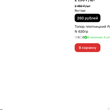
2 450 ₽/
шт
Выгода
260 рублей
Топор плотницкий P
N 630гр
0
0
В наличии: 6
ш
В корзину