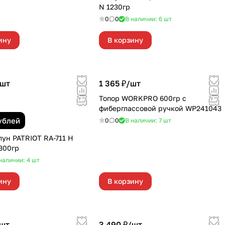
N 1230гр
0
0
В наличии: 6
шт
ину
В корзину
шт
1 365 ₽/
шт
Топор WORKPRO 600гр с
фиберглассовой ручкой WP241043
ублей
0
0
В наличии: 7
шт
лун PATRIOT RA-711 Н
2300гр
наличии: 4
шт
ину
В корзину
шт
3 490 ₽/
шт