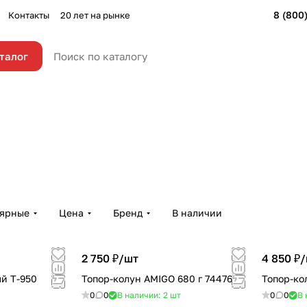
8 (800
Контакты
20 лет на рынке
талог
лярные
Цена
Бренд
В наличии
2 750 ₽/
шт
4 850 ₽/
й Т-950
Топор-колун AMIGO 680 г 74476
Топор-ко
0
0
В наличии: 2
шт
0
0
В 