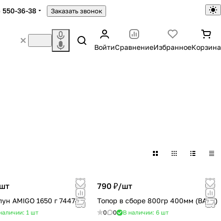
) 550-36-38
Заказать звонок
Войти
Сравнение
Избранное
Корзина
шт
790 ₽/
шт
лун AMIGO 1650 г 74474
Топор в сборе 800гр 400мм (ВАЧА)
наличии: 1
шт
0
0
В наличии: 6
шт