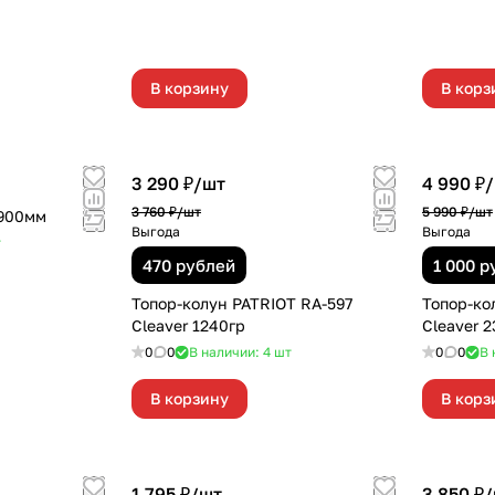
В корзину
В корз
3 290 ₽/
шт
4 990 ₽/
3 760 ₽/
шт
5 990 ₽/
шт
 900мм
Выгода
Выгода
т
470 рублей
1 000 р
Топор-колун PATRIOT RA-597
Топор-ко
Cleaver 1240гр
Cleaver 
0
0
В наличии: 4
шт
0
0
В 
В корзину
В корз
1 795 ₽/
шт
3 850 ₽/