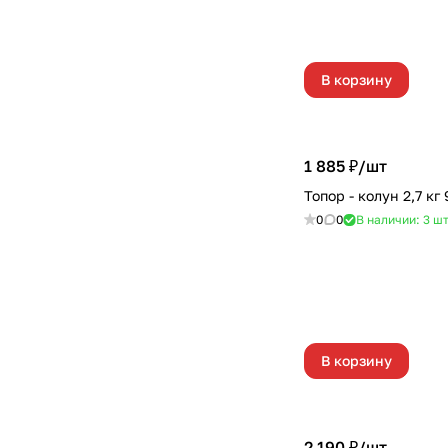
В корзину
1 885 ₽/
шт
Топор - колун 2,7 кг
0
0
В наличии: 3
ш
В корзину
2 190 ₽/
шт