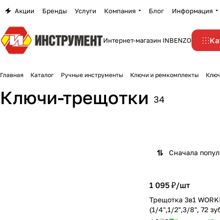
Акции
Бренды
Услуги
Компания
Блог
Информация
Ка
Интернет-магазин INBENZO
Главная
Каталог
Ручные инструменты
Ключи и ремкомплекты
Ключ
Ключи-трещотки
34
Сначала попу
1 095 ₽/
шт
Трещотка 3в1 WOR
(1/4",1/2",3/8", 72 з