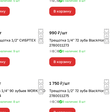
наличии: 5
шт
0
0
В наличии: 8
шт
ину
В корзину
т
990 ₽/
шт
щотка 1/2" СИБРТЕХ
Трещотка 1/4" 72 зуба BlackHorn
2780011273
наличии: 9
шт
0
0
В наличии: 8
шт
ину
В корзину
т
1 750 ₽/
шт
 1/4" 90 зубьев WORKPRO
Трещотка 1/2" 72 зуба BlackHorn
4
2780011275
наличии: 8
шт
0
0
В наличии: 8
шт