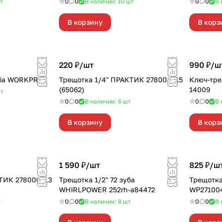
т
0
0
В наличии: 10
шт
0
0
В 
В корзину
В корз
220 ₽/
шт
990 ₽/
ш
уба WORKPRO
Трещотка 1/4" ПРАКТИК 278000215
Ключ-тре
(65062)
14009
т
0
0
В наличии: 6
шт
0
0
В 
В корзину
В корз
1 590 ₽/
шт
825 ₽/
ш
КТИК 278000213
Трещотка 1/2" 72 зуба
Трещотка
WHIRLPOWER 252rh-a84472
WP27100
т
0
0
В наличии: 8
шт
0
0
В 