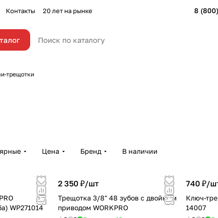
8 (800
Контакты
20 лет на рынке
талог
и-трещотки
лярные
Цена
Бренд
В наличии
2 350 ₽/
шт
740 ₽/
ш
KPRO
Трещотка 3/8" 48 зубов с двойным
Ключ-тре
уба) WP271014
приводом WORKPRO
14007