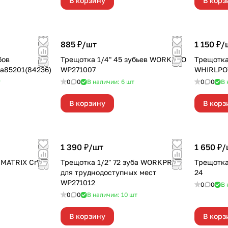
В корзину
В корз
885 ₽/
шт
1 150 ₽/
Трещотка 1/4" 45 зубьев WORKPRO
Трещотка 1/4"
a85201(84236)
WP271007
WHIRLPO
т
0
0
В наличии: 6
шт
0
0
В 
В корзину
В корз
1 390 ₽/
шт
1 650 ₽/
ATRIX CrV
Трещотка 1/2" 72 зуба WORKPRO
Трещотка 1/2" 24 зуба
для труднодоступных мест
24
WP271012
0
0
В 
0
0
В наличии: 10
шт
В корзину
В корз