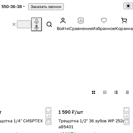
) 550-36-38
Заказать звонок
Войти
Сравнение
Избранное
Корзина
т
1 590 ₽/
шт
щотка 1/4" СИБРТЕХ
Трещотка 1/2" 36 зубов WP 252rh-
a85401