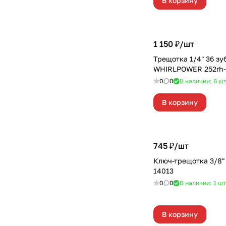
В корзину
1 150 ₽/
шт
Трещотка 1/4" 36 зубов
WHIRLPOWER 252rh-
0
0
В наличии: 8
ш
В корзину
745 ₽/
шт
Ключ-трещотка 3/8" M
14013
0
0
В наличии: 1
шт
В корзину