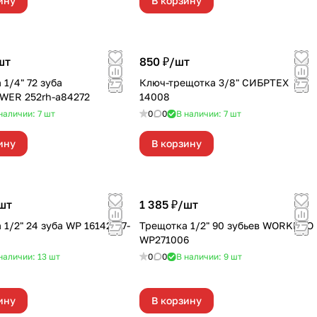
ину
В корзину
шт
850 ₽/
шт
 72 зуба
Ключ-трещотка 3/8" СИБРТЕХ
WER 252rh-a84272
14008
наличии: 7
шт
0
0
В наличии: 7
шт
ину
В корзину
шт
1 385 ₽/
шт
 WP 16142-07-
Трещотка 1/2" 90 зубьев WORKPRO
WP271006
наличии: 13
шт
0
0
В наличии: 9
шт
ину
В корзину