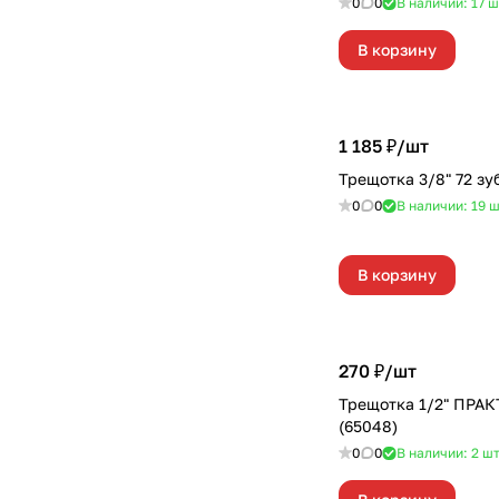
0
0
В наличии: 17
ш
В корзину
1 185 ₽/
шт
Трещотка 3/8" 72 з
0
0
В наличии: 19
ш
В корзину
270 ₽/
шт
Трещотка 1/2" ПРА
(65048)
0
0
В наличии: 2
ш