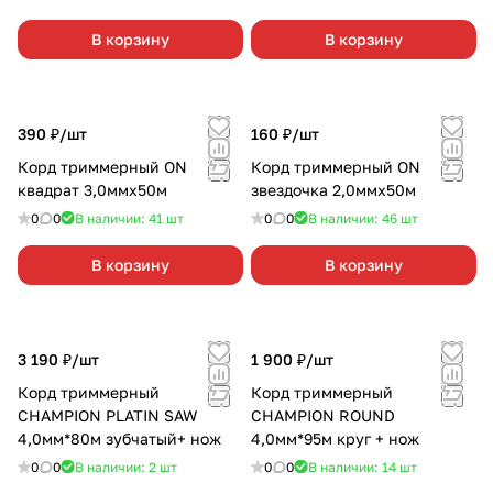
В корзину
В корзину
390 ₽/
шт
160 ₽/
шт
Корд триммерный ON
Корд триммерный ON
квадрат 3,0ммх50м
звездочка 2,0ммх50м
0
0
В наличии: 41
шт
0
0
В наличии: 46
шт
В корзину
В корзину
3 190 ₽/
шт
1 900 ₽/
шт
Корд триммерный
Корд триммерный
CHAMPION PLATIN SAW
CHAMPION ROUND
4,0мм*80м зубчатый+ нож
4,0мм*95м круг + нож
0
0
В наличии: 2
шт
0
0
В наличии: 14
шт