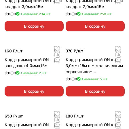
Корд триммерный ON витой
Корд триммерный ON витой
квадрат 3,0ммх15м
квадрат 2,0ммх15м
0
0
В наличии: 234
шт
0
0
В наличии: 258
шт
В корзину
В корзину
160 ₽/
шт
370 ₽/
шт
Корд триммерный ON
Корд триммерный ON круг
звездочка 4,0ммх15м
3,0ммх15м с металлическим
сердечником
0
0
В наличии: 2
шт
(армированный)
0
0
В наличии: 5
шт
В корзину
В корзину
650 ₽/
шт
180 ₽/
шт
Корд триммерный ON
Корд триммерный ON круг