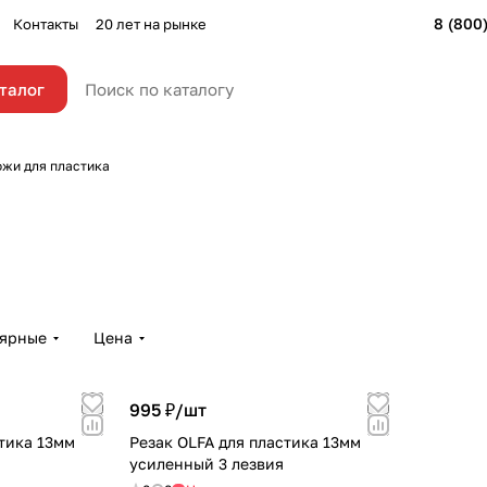
8 (800
Контакты
20 лет на рынке
талог
жи для пластика
лярные
Цена
995 ₽/
шт
стика 13мм
Резак OLFA для пластика 13мм
усиленный 3 лезвия